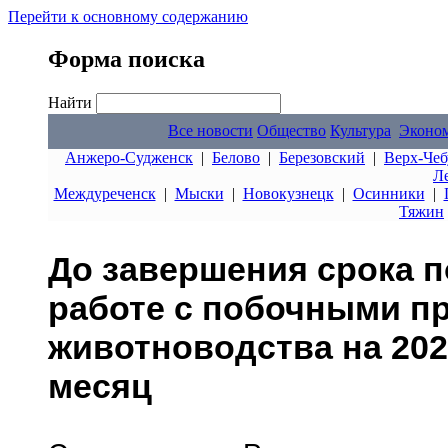
Перейти к основному содержанию
Форма поиска
Найти
Все новости
Общество
Культура
Эконо
Анжеро-Судженск
|
Белово
|
Березовский
|
Верх-Чеб
Л
Междуреченск
|
Мыски
|
Новокузнецк
|
Осинники
|
Тяжин
До завершения срока 
работе с побочными п
животноводства на 202
месяц