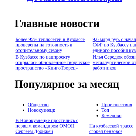
Главные новости
Более 95% теплосетей в Кузбассе
9,6 млрд руб. с нача
проверены на готовность к
СФР по Кузбассу на
отопительному сезону
единого пособия ку
В Кузбассе по нацпроекту
Илья Середюк обозн
открылось обновленное творческое
металлургической о
пространство «КнигоТворец»
работников
Популярное за месяц
Общество
Происшествия
Новокузнецк
Топ
Кемерово
В Новокузнецке простились с
первым командиром ОМОН
На кузбасской трассе
Сергеем Добижей
сгорел бензовоз