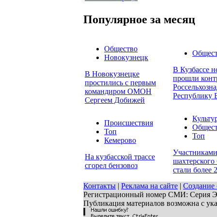
Популярное за месяц
Общество
Общес
Новокузнецк
В Кузбассе н
В Новокузнецке
прошли конт
простились с первым
Россельхозна
командиром ОМОН
Республику 
Сергеем Добижей
Культу
Происшествия
Общес
Топ
Топ
Кемерово
Участниками
На кузбасской трассе
шахтерского 
сгорел бензовоз
стали более 
Контакты
|
Реклама на сайте
|
Создание 
Регистрационный номер СМИ: Серия ЭЛ 
Публикация материалов возможна с ук