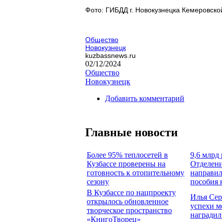
Фото: ГИБДД г. Новокузнецка 
Общество
Новокузнецк
kuzbassnews.ru
02/12/2024
Общество
Новокузнецк
Добавить комментарий
Главные новости
Более 95% теплосетей в
9,6 млрд 
Кузбассе проверены на
Отделени
готовность к отопительному
направил
сезону
пособия 
В Кузбассе по нацпроекту
Илья Сер
открылось обновленное
успехи м
творческое пространство
наградил
«КнигоТворец»