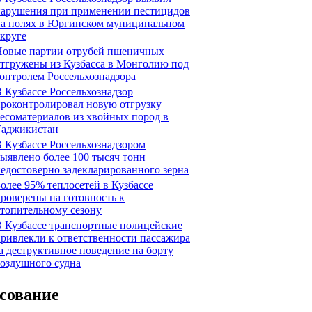
нарушения при применении пестицидов
на полях в Юргинском муниципальном
круге
Новые партии отрубей пшеничных
тгружены из Кузбасса в Монголию под
онтролем Россельхознадзора
 Кузбассе Россельхознадзор
роконтролировал новую отгрузку
есоматериалов из хвойных пород в
Таджикистан
 Кузбассе Россельхознадзором
ыявлено более 100 тысяч тонн
едостоверно задекларированного зерна
олее 95% теплосетей в Кузбассе
роверены на готовность к
топительному сезону
 Кузбассе транспортные полицейские
ривлекли к ответственности пассажира
а деструктивное поведение на борту
оздушного судна
сование