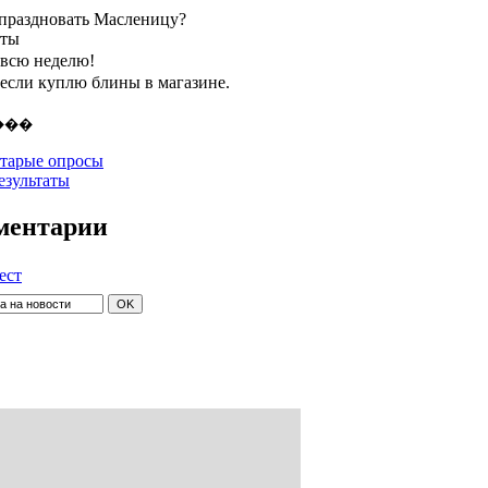
 праздновать Масленицу?
нты
 всю неделю!
 если куплю блины в магазине.
тарые опросы
езультаты
ментарии
ест