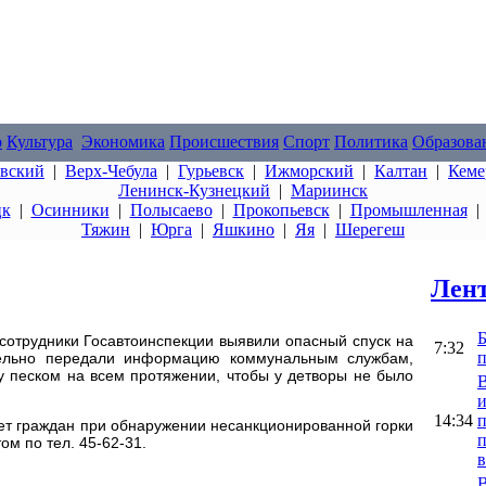
о
Культура
Экономика
Происшествия
Спорт
Политика
Образова
овский
|
Верх-Чебула
|
Гурьевск
|
Ижморский
|
Калтан
|
Кеме
Ленинск-Кузнецкий
|
Мариинск
цк
|
Осинники
|
Полысаево
|
Прокопьевск
|
Промышленная
Тяжин
|
Юрга
|
Яшкино
|
Яя
|
Шерегеш
Лент
Б
сотрудники Госавтоинспекции выявили опасный спуск на
7:32
п
ельно передали информацию коммунальным службам,
ку песком на всем протяжении, чтобы у детворы не было
В
и
14:34
ет граждан при обнаружении несанкционированной горки
п
ом по тел. 45-62-31.
В