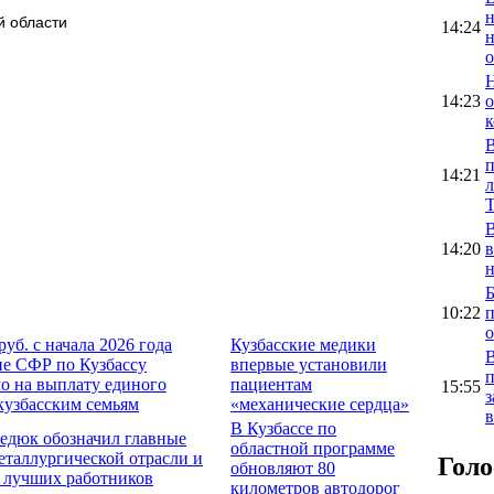
Кемеровской области
14:24
о
14:23
о
к
В
п
14:21
л
В
14:20
в
н
Б
10:22
п
о
руб. с начала 2026 года
Кузбасские медики
В
е СФР по Кузбассу
впервые установили
п
о на выплату единого
пациентам
15:55
з
кузбасским семьям
«механические сердца»
в
В Кузбассе по
едюк обозначил главные
областной программе
еталлургической отрасли и
Голо
обновляют 80
 лучших работников
километров автодорог