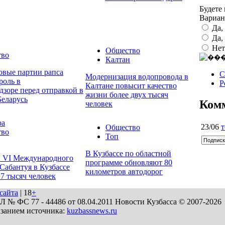
Будете
Вариа
Да,
Да,
Нет
Общество
тво
Калтан
овые партии рапса
С
Модернизация водопровода в
роль в
Р
Калтане повысит качество
дзоре перед отправкой в
жизни более двух тысяч
Беларусь
Ком
человек
ра
23/06
т
Общество
тво
Топ
В Кузбассе по областной
 VI Международного
программе обновляют 80
Сабантуя в Кузбассе
километров автодорог
27 тысяч человек
сайта
| 18
+
№ ФС 77 - 44486 от 08.04.2011 Новости Кузбасса © 2007-2026
азанием источника:
kuzbassnews.ru