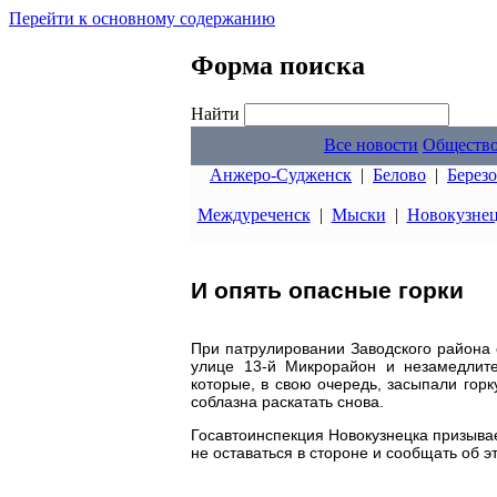
Перейти к основному содержанию
Форма поиска
Найти
Все новости
Обществ
Анжеро-Судженск
|
Белово
|
Берез
Междуреченск
|
Мыски
|
Новокузне
И опять опасные горки
При патрулировании Заводского района 
улице 13-й Микрорайон и незамедлит
которые, в свою очередь, засыпали гор
соблазна раскатать снова.
Госавтоинспекция Новокузнецка призыва
не оставаться в стороне и сообщать об эт