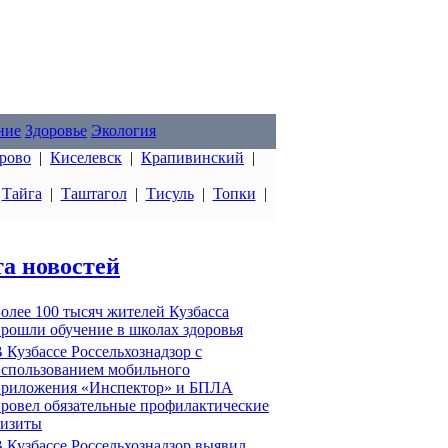
ние
Здоровье
Экология
рово
|
Киселевск
|
Крапивинский
|
|
Тайга
|
Таштагол
|
Тисуль
|
Топки
|
а новостей
олее 100 тысяч жителей Кузбасса
рошли обучение в школах здоровья
 Кузбассе Россельхознадзор с
спользованием мобильного
приложения «Инспектор» и БПЛА
ровел обязательные профилактические
визиты
 Кузбассе Россельхознадзор выявил