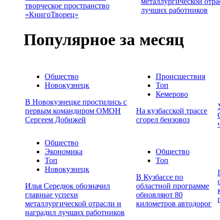
металлургической отра
творческое пространство
лучших работников
«КнигоТворец»
Популярное за месяц
Общество
Происшествия
Новокузнецк
Топ
Кемерово
В Новокузнецке простились с
первым командиром ОМОН
На кузбасской трассе
Сергеем Добижей
сгорел бензовоз
Общество
Экономика
Общество
Топ
Топ
Новокузнецк
В Кузбассе по
Илья Середюк обозначил
областной программе
главные успехи
обновляют 80
металлургической отрасли и
километров автодорог
наградил лучших работников