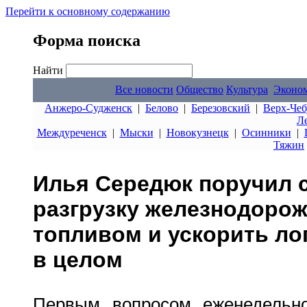
Перейти к основному содержанию
Форма поиска
Найти
Все новости
Общество
Культура
Эконо
Анжеро-Судженск
|
Белово
|
Березовский
|
Верх-Чеб
Л
Междуреченск
|
Мыски
|
Новокузнецк
|
Осинники
|
Тяжин
Илья Середюк поручил с
разгрузку железнодорож
топливом и ускорить ло
в целом
Первым вопросом еженедельно