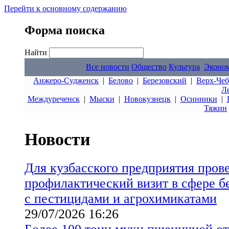
Перейти к основному содержанию
Форма поиска
Найти
Все новости
Общество
Культура
Эконо
Анжеро-Судженск
|
Белово
|
Березовский
|
Верх-Чеб
Л
Междуреченск
|
Мыски
|
Новокузнецк
|
Осинники
|
Тяжин
Новости
Для кузбасского предприятия пров
профилактический визит в сфере б
с пестицидами и агрохимикатами
29/07/2026 16:26