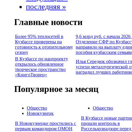
последняя »
Главные новости
Более 95% теплосетей в
9,6 млрд руб. с начала 2026
Кузбассе проверены на
Отделение СФР по Кузбасс
готовность к отопительному
направило на выплату еди
сезону
пособия кузбасским семьям
В Кузбассе по нацпроекту
Илья Середюк обозначил г
открылось обновленное
успехи металлургической о
творческое пространство
наградил лучших работник
«КнигоТворец»
Популярное за месяц
Общество
Общество
Новокузнецк
В Кузбассе новые партии
В Новокузнецке простились с
прошли контроль в
первым командиром ОМОН
Россельхознадзоре перед