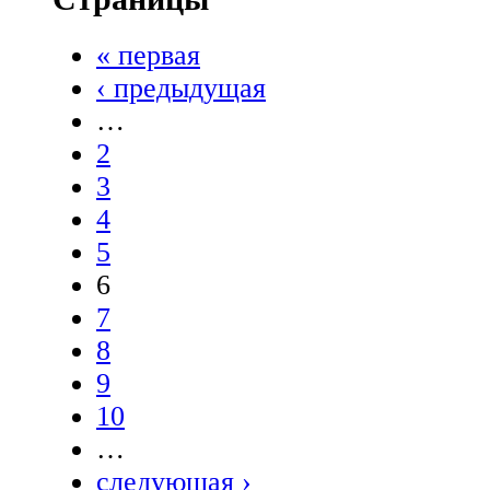
« первая
‹ предыдущая
…
2
3
4
5
6
7
8
9
10
…
следующая ›