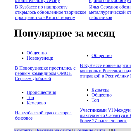
отопительному сезону
единого пособия ку
В Кузбассе по нацпроекту
Илья Середюк обозн
открылось обновленное творческое
металлургической о
пространство «КнигоТворец»
работников
Популярное за месяц
Общество
Общество
Новокузнецк
В Кузбассе новые парти
В Новокузнецке простились с
контроль в Россельхозна
первым командиром ОМОН
отправкой в Республику 
Сергеем Добижей
Культура
Происшествия
Общество
Топ
Топ
Кемерово
Участниками VI Междун
На кузбасской трассе сгорел
шахтерского Сабантуя в 
бензовоз
более 27 тысяч человек
Контакты
|
Реклама на сайте
|
Создание сайта
| 18
+