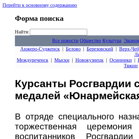
Перейти к основному содержанию
Форма поиска
Найти
Все новости
Общество
Культура
Эконо
Анжеро-Судженск
|
Белово
|
Березовский
|
Верх-Чеб
Л
Междуреченск
|
Мыски
|
Новокузнецк
|
Осинники
|
Тяжин
Курсанты Росгвардии 
медалей «Юнармейская
В отряде специального назн
торжественная церемония 
воспитанников Росгвард