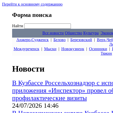
Перейти к основному содержанию
Форма поиска
Найти
Все новости
Общество
Культура
Эконо
Анжеро-Судженск
|
Белово
|
Березовский
|
Верх-Чеб
Л
Междуреченск
|
Мыски
|
Новокузнецк
|
Осинники
|
Тяжин
Новости
В Кузбассе Россельхознадзор с ис
приложения «Инспектор» провел о
профилактические визиты
24/07/2026 14:46