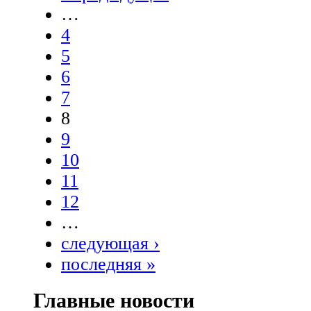
…
4
5
6
7
8
9
10
11
12
…
следующая ›
последняя »
Главные новости