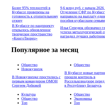
Более 95% теплосетей в
9,6 млрд руб. с начала 2026
Кузбассе проверены на
Отделение СФР по Кузбасс
готовность к отопительному
направило на выплату еди
сезону
пособия кузбасским семьям
В Кузбассе по нацпроекту
Илья Середюк обозначил г
открылось обновленное
успехи металлургической о
творческое пространство
наградил лучших работник
«КнигоТворец»
Популярное за месяц
Общество
Общество
Новокузнецк
В Кузбассе новые партии
В Новокузнецке простились с
прошли контроль в
первым командиром ОМОН
Россельхознадзоре перед
Сергеем Добижей
в Республику Беларусь
Культура
Общество
Общество
Экономика
Топ
Топ