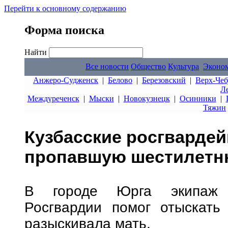
Перейти к основному содержанию
Форма поиска
Найти
Все новости
Общество
Культура
Эконо
Анжеро-Судженск
|
Белово
|
Березовский
|
Верх-Чеб
Л
Междуреченск
|
Мыски
|
Новокузнецк
|
Осинники
|
Тяжин
Кузбасские росгварде
пропавшую шестилетн
В городе Юрга экипаж в
Росгвардии помог отыскать 
разыскивала мать.