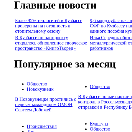
Главные новости
Более 95% теплосетей в Кузбассе
9,6 млрд руб. с нача
проверены на готовность к
СФР по Кузбассу на
отопительному сезону
единого пособия ку
В Кузбассе по нацпроекту
Илья Середюк обозн
открылось обновленное творческое
металлургической о
пространство «КнигоТворец»
работников
Популярное за месяц
Общество
Общество
Новокузнецк
В Кузбассе новые партии
В Новокузнецке простились с
контроль в Россельхознадз
первым командиром ОМОН
отправкой в Республику Б
Сергеем Добижей
Культура
Происшествия
Общество
Топ