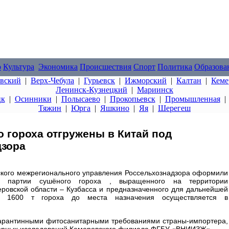
о
Культура
Экономика
Происшествия
Спорт
Политика
Образова
овский
|
Верх-Чебула
|
Гурьевск
|
Ижморский
|
Калтан
|
Кеме
Ленинск-Кузнецкий
|
Мариинск
цк
|
Осинники
|
Полысаево
|
Прокопьевск
|
Промышленная
Тяжин
|
Юрга
|
Яшкино
|
Яя
|
Шерегеш
о гороха отгружены в Китай под
дзора
ского межрегионального управления Россельхознадзора оформили
а партии сушёного гороха , выращенного на территории
еровской области – Кузбасса и предназначенного для дальнейшей
ка 1600 т гороха до места назначения осуществляется в
 карантинными фитосанитарными требованиями страны-импортера,
торных исследований Кемеровского филиала ФГБУ «ВНИИЗЖ».