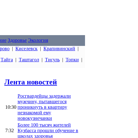
ние
Здоровье
Экология
рово
|
Киселевск
|
Крапивинский
|
|
Тайга
|
Таштагол
|
Тисуль
|
Топки
|
Лента новостей
Росгвардейцы задержали
мужчину, пытавшегося
10:30
проникнуть в квартиру
незнакомой ему
новокузнечанки
Более 100 тысяч жителей
7:32
Кузбасса прошли обучение в
школах здоровья