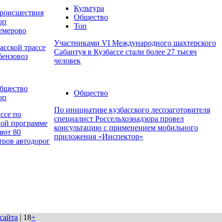
Культура
роисшествия
Общество
оп
Топ
емерово
Участниками VI Международного шахтерского
асской трассе
Сабантуя в Кузбассе стали более 27 тысяч
бензовоз
человек
бщество
Общество
оп
По инициативе кузбасского лесозаготовителя
ссе по
специалист Россельхознадзора провел
ной программе
консультацию с применением мобильного
яют 80
приложения «Инспектор»
тров автодорог
сайта
| 18
+