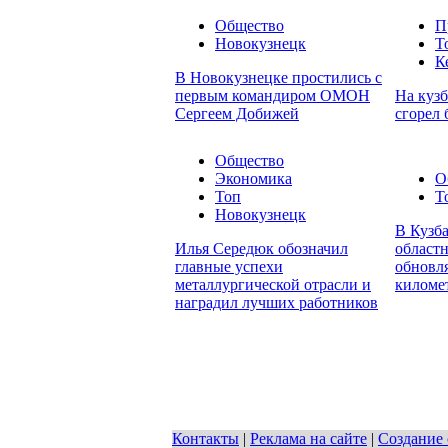
Общество
П
Новокузнецк
Т
К
В Новокузнецке простились с
первым командиром ОМОН
На кузб
Сергеем Добижей
сгорел 
Общество
Экономика
О
Топ
Т
Новокузнецк
В Кузба
Илья Середюк обозначил
област
главные успехи
обновл
металлургической отрасли и
киломе
наградил лучших работников
Контакты
|
Реклама на сайте
|
Создание 