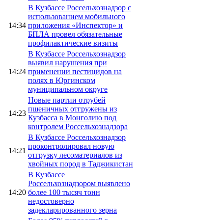
В Кузбассе Россельхознадзор с
использованием мобильного
14:34
приложения «Инспектор» и
БПЛА провел обязательные
профилактические визиты
В Кузбассе Россельхознадзор
выявил нарушения при
14:24
применении пестицидов на
полях в Юргинском
муниципальном округе
Новые партии отрубей
пшеничных отгружены из
14:23
Кузбасса в Монголию под
контролем Россельхознадзора
В Кузбассе Россельхознадзор
проконтролировал новую
14:21
отгрузку лесоматериалов из
хвойных пород в Таджикистан
В Кузбассе
Россельхознадзором выявлено
14:20
более 100 тысяч тонн
недостоверно
задекларированного зерна