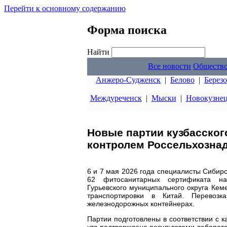
Перейти к основному содержанию
Форма поиска
Найти
Все новости
Обществ
Анжеро-Судженск
|
Белово
|
Берез
Междуреченск
|
Мыски
|
Новокузне
Новые партии кузбасског
контролем Россельхозна
6 и 7 мая 2026 года специалисты Сибир
62 фитосанитарных сертификата н
Гурьевского муниципального округа Кем
транспортировки в Китай. Перевоз
железнодорожных контейнерах.
Партии подготовлены в соответствии с
что подтверждено результатами лабора