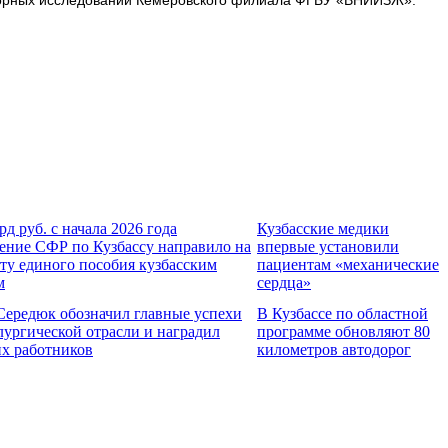
рд руб. с начала 2026 года
Кузбасские медики
ение СФР по Кузбассу направило на
впервые установили
ту единого пособия кузбасским
пациентам «механические
м
сердца»
Середюк обозначил главные успехи
В Кузбассе по областной
лургической отрасли и наградил
программе обновляют 80
х работников
километров автодорог