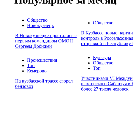
Общество
Общество
Новокузнецк
В Кузбассе новые парти
В Новокузнецке простились с
контроль в Россельхозна
первым командиром ОМОН
отправкой в Республику 
Сергеем Добижей
Культура
Происшествия
Общество
Топ
Топ
Кемерово
Участниками VI Междун
На кузбасской трассе сгорел
шахтерского Сабантуя в 
бензовоз
более 27 тысяч человек