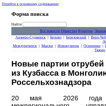
Перейти к основному содержанию
Форма поиска
Найти
Все новости
Общество
Культура
Эконо
Анжеро-Судженск
|
Белово
|
Березовский
|
Верх-Чеб
Л
Междуреченск
|
Мыски
|
Новокузнецк
|
Осинники
|
Тяжин
Новые партии отрубей
из Кузбасса в Монголи
Россельхознадзора
20 мая 2026 года сп
межрегионального управ