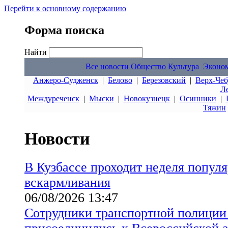
Перейти к основному содержанию
Форма поиска
Найти
Все новости
Общество
Культура
Эконо
Анжеро-Судженск
|
Белово
|
Березовский
|
Верх-Чеб
Л
Междуреченск
|
Мыски
|
Новокузнецк
|
Осинники
|
Тяжин
Новости
В Кузбассе проходит неделя попул
вскармливания
06/08/2026 13:47
Сотрудники транспортной полиции