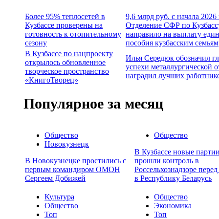
Более 95% теплосетей в
9,6 млрд руб. с начала 2026
Кузбассе проверены на
Отделение СФР по Кузбасс
готовность к отопительному
направило на выплату еди
сезону
пособия кузбасским семьям
В Кузбассе по нацпроекту
Илья Середюк обозначил г
открылось обновленное
успехи металлургической о
творческое пространство
наградил лучших работник
«КнигоТворец»
Популярное за месяц
Общество
Общество
Новокузнецк
В Кузбассе новые партии
В Новокузнецке простились с
прошли контроль в
первым командиром ОМОН
Россельхознадзоре перед
Сергеем Добижей
в Республику Беларусь
Культура
Общество
Общество
Экономика
Топ
Топ