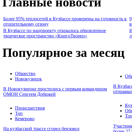
Главные новости
Более 95% теплосетей в Кузбассе проверены на готовность к
9
отопительному сезону
в
В Кузбассе по нацпроекту открылось обновленное
И
творческое пространство «КнигоТворец»
л
Популярное за месяц
Общество
Об
Новокузнецк
В Кузбас
В Новокузнецке простились с первым командиром
отправко
ОМОН Сергеем Добижей
Кул
Происшествия
Об
Топ
То
Кемерово
Участник
На кузбасской трассе сгорел бензовоз
более 27