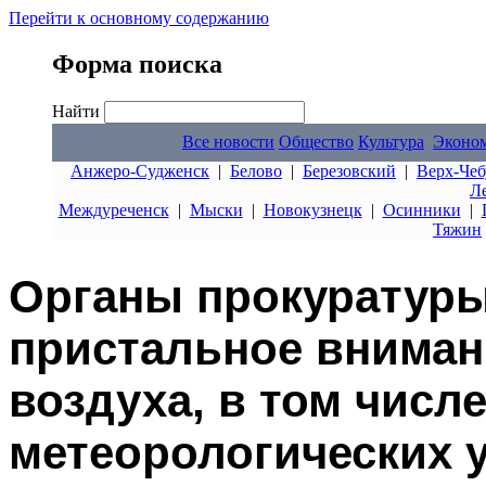
Перейти к основному содержанию
Форма поиска
Найти
Все новости
Общество
Культура
Эконо
Анжеро-Судженск
|
Белово
|
Березовский
|
Верх-Чеб
Л
Междуреченск
|
Мыски
|
Новокузнецк
|
Осинники
|
Тяжин
Органы прокуратуры
пристальное вниман
воздуха, в том числ
метеорологических 