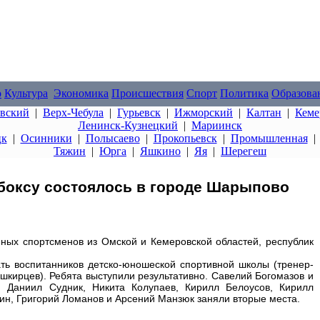
о
Культура
Экономика
Происшествия
Спорт
Политика
Образова
овский
|
Верх-Чебула
|
Гурьевск
|
Ижморский
|
Калтан
|
Кеме
Ленинск-Кузнецкий
|
Мариинск
цк
|
Осинники
|
Полысаево
|
Прокопьевск
|
Промышленная
Тяжин
|
Юрга
|
Яшкино
|
Яя
|
Шерегеш
боксу состоялось в городе Шарыпово
ных спортсменов из Омской и Кемеровской областей, республик
ть воспитанников детско-юношеской спортивной школы (тренер-
кирцев). Ребята выступили результативно. Савелий Богомазов и
 Даниил Судник, Никита Колупаев, Кирилл Белоусов, Кирилл
ин, Григорий Ломанов и Арсений Манзюк заняли вторые места.