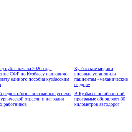
рд руб. с начала 2026 года
Кузбасские медики
ение СФР по Кузбассу направило
впервые установили
плату единого пособия кузбасским
пациентам «механические
м
сердца»
Середюк обозначил главные успехи
В Кузбассе по областной
лургической отрасли и наградил
программе обновляют 80
х работников
километров автодорог