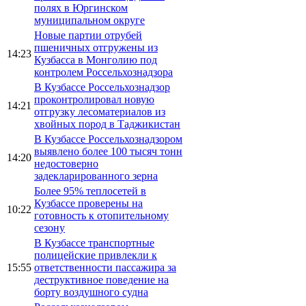
полях в Юргинском
муниципальном округе
Новые партии отрубей
пшеничных отгружены из
14:23
Кузбасса в Монголию под
контролем Россельхознадзора
В Кузбассе Россельхознадзор
проконтролировал новую
14:21
отгрузку лесоматериалов из
хвойных пород в Таджикистан
В Кузбассе Россельхознадзором
выявлено более 100 тысяч тонн
14:20
недостоверно
задекларированного зерна
Более 95% теплосетей в
Кузбассе проверены на
10:22
готовность к отопительному
сезону
В Кузбассе транспортные
полицейские привлекли к
15:55
ответственности пассажира за
деструктивное поведение на
борту воздушного судна