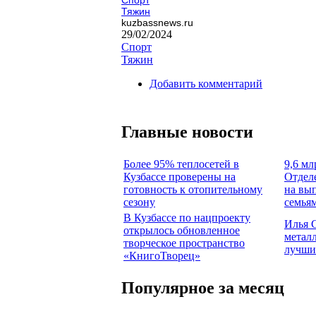
Тяжин
kuzbassnews.ru
29/02/2024
Спорт
Тяжин
Добавить комментарий
Главные новости
Более 95% теплосетей в
9,6 мл
Кузбассе проверены на
Отдел
готовность к отопительному
на вы
сезону
семья
В Кузбассе по нацпроекту
Илья 
открылось обновленное
метал
творческое пространство
лучши
«КнигоТворец»
Популярное за месяц