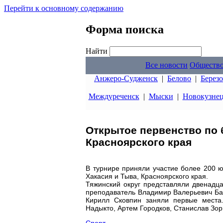
Перейти к основному содержанию
Форма поиска
Найти
Все новости
Обществ
Анжеро-Судженск
|
Белово
|
Берез
Междуреченск
|
Мыски
|
Новокузне
Открытое первенство по 
Красноярского края
В турнире приняли участие более 200 ю
Хакасия и Тыва, Красноярского края.
Тяжинский округ представляли двенадца
преподаватель Владимир Валерьевич Баш
Кирилл Сковпин заняли первые места.
Надыкто, Артем Городков, Станислав Зор
Спорт