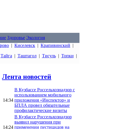
ние
Здоровье
Экология
рово
|
Киселевск
|
Крапивинский
|
|
Тайга
|
Таштагол
|
Тисуль
|
Топки
|
Лента новостей
В Кузбассе Россельхознадзор с
использованием мобильного
14:34
приложения «Инспектор» и
БПЛА провел обязательные
профилактические визиты
В Кузбассе Россельхознадзор
выявил нарушения при
14:24
применении пестицидов на