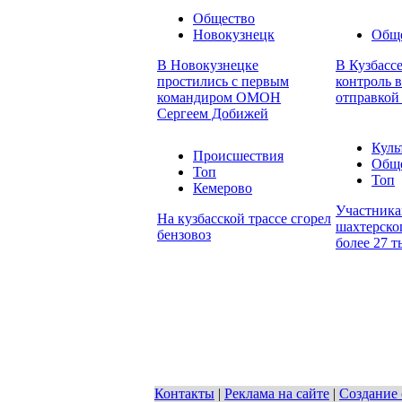
Общество
Новокузнецк
Общ
В Новокузнецке
В Кузбасс
простились с первым
контроль в
командиром ОМОН
отправкой
Сергеем Добижей
Куль
Происшествия
Общ
Топ
Топ
Кемерово
Участника
На кузбасской трассе сгорел
шахтерског
бензовоз
более 27 т
Контакты
|
Реклама на сайте
|
Создание 