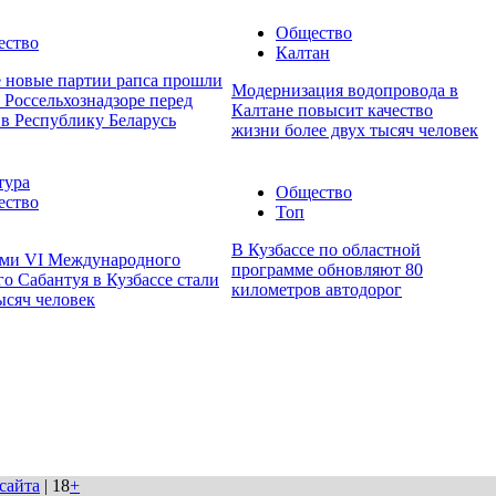
Общество
ество
Калтан
е новые партии рапса прошли
Модернизация водопровода в
 Россельхознадзоре перед
Калтане повысит качество
 в Республику Беларусь
жизни более двух тысяч человек
тура
Общество
ество
Топ
В Кузбассе по областной
ми VI Международного
программе обновляют 80
о Сабантуя в Кузбассе стали
километров автодорог
ысяч человек
сайта
| 18
+