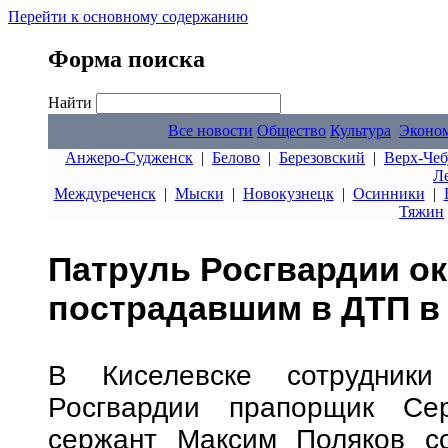
Перейти к основному содержанию
Форма поиска
Найти
Все новости
Общество
Культура
Эконо
Анжеро-Судженск
|
Белово
|
Березовский
|
Верх-Чеб
Л
Междуреченск
|
Мыски
|
Новокузнецк
|
Осинники
|
Тяжин
Патруль Росгвардии о
пострадавшим в ДТП в
В Киселевске сотрудники
Росгвардии прапорщик Се
сержант Максим Поляков с