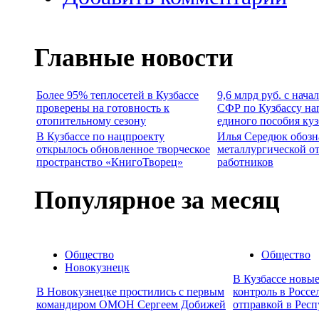
Главные новости
Более 95% теплосетей в Кузбассе
9,6 млрд руб. с нача
проверены на готовность к
СФР по Кузбассу на
отопительному сезону
единого пособия ку
В Кузбассе по нацпроекту
Илья Середюк обозн
открылось обновленное творческое
металлургической о
пространство «КнигоТворец»
работников
Популярное за месяц
Общество
Общество
Новокузнецк
В Кузбассе новы
В Новокузнецке простились с первым
контроль в Россе
командиром ОМОН Сергеем Добижей
отправкой в Респ