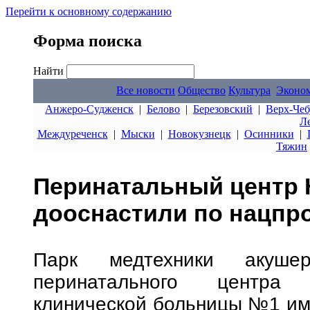
Перейти к основному содержанию
Форма поиска
Найти
Все новости
Общество
Культура
Эконо
Анжеро-Судженск
|
Белово
|
Березовский
|
Верх-Чеб
Л
Междуреченск
|
Мыски
|
Новокузнецк
|
Осинники
|
Тяжин
Перинатальный центр 
дооснастили по нацпр
Парк медтехники акуш
перинатального центра 
клинической больницы №1 име