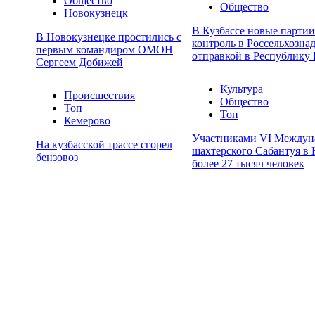
Общество
Общество
Новокузнецк
В Кузбассе новые парти
В Новокузнецке простились с
контроль в Россельхозна
первым командиром ОМОН
отправкой в Республику 
Сергеем Добижей
Культура
Происшествия
Общество
Топ
Топ
Кемерово
Участниками VI Междун
На кузбасской трассе сгорел
шахтерского Сабантуя в 
бензовоз
более 27 тысяч человек