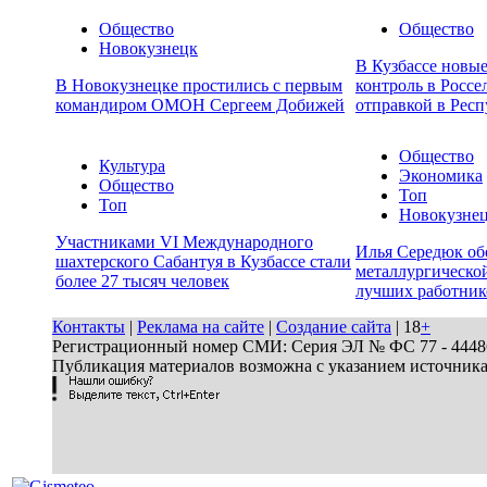
Общество
Общество
Новокузнецк
В Кузбассе новы
В Новокузнецке простились с первым
контроль в Россе
командиром ОМОН Сергеем Добижей
отправкой в Респ
Общество
Культура
Экономика
Общество
Топ
Топ
Новокузне
Участниками VI Международного
Илья Середюк об
шахтерского Сабантуя в Кузбассе стали
металлургической
более 27 тысяч человек
лучших работник
Контакты
|
Реклама на сайте
|
Создание сайта
| 18
+
Регистрационный номер СМИ: Серия ЭЛ № ФС 77 - 44486 
Публикация материалов возможна с указанием источник