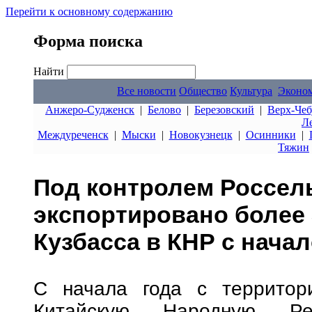
Перейти к основному содержанию
Форма поиска
Найти
Все новости
Общество
Культура
Эконо
Анжеро-Судженск
|
Белово
|
Березовский
|
Верх-Чеб
Л
Междуреченск
|
Мыски
|
Новокузнецк
|
Осинники
|
Тяжин
Под контролем Россел
экспортировано более 
Кузбасса в КНР с начал
С начала года с территор
Китайскую Народную Ре