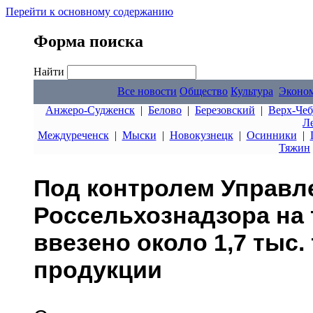
Перейти к основному содержанию
Форма поиска
Найти
Все новости
Общество
Культура
Эконо
Анжеро-Судженск
|
Белово
|
Березовский
|
Верх-Чеб
Л
Междуреченск
|
Мыски
|
Новокузнецк
|
Осинники
|
Тяжин
Под контролем Управл
Россельхознадзора на
ввезено около 1,7 тыс.
продукции