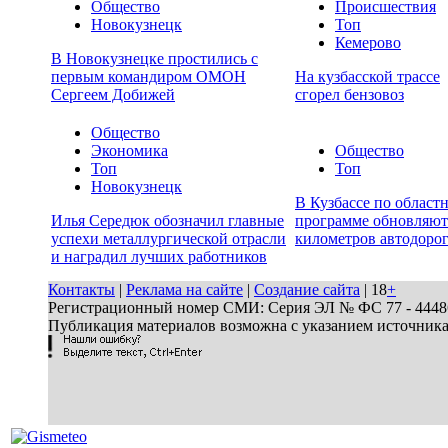
Общество
Происшествия
Новокузнецк
Топ
Кемерово
В Новокузнецке простились с
первым командиром ОМОН
На кузбасской трассе
Сергеем Добижей
сгорел бензовоз
Общество
Экономика
Общество
Топ
Топ
Новокузнецк
В Кузбассе по област
Илья Середюк обозначил главные
программе обновляют
успехи металлургической отрасли
километров автодоро
и наградил лучших работников
Контакты
|
Реклама на сайте
|
Создание сайта
| 18
+
Регистрационный номер СМИ: Серия ЭЛ № ФС 77 - 44486 
Публикация материалов возможна с указанием источник