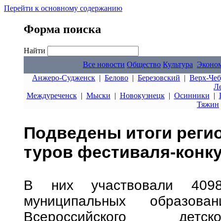
Перейти к основному содержанию
Форма поиска
Найти
Все новости
Общество
Культура
Эконо
Анжеро-Судженск
|
Белово
|
Березовский
|
Верх-Чеб
Л
Междуреченск
|
Мыски
|
Новокузнецк
|
Осинники
|
Тяжин
Подведены итоги реги
туров фестиваля-конку
В них участвовали 409
муниципальных образов
Всероссийского детско