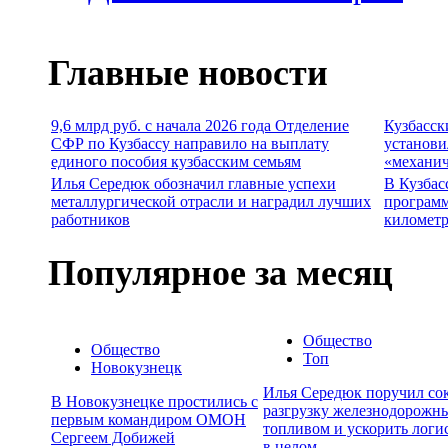
Главные новости
9,6 млрд руб. с начала 2026 года Отделение
Кузбасск
СФР по Кузбассу направило на выплату
установи
единого пособия кузбасским семьям
«механич
Илья Середюк обозначил главные успехи
В Кузбас
металлургической отрасли и наградил лучших
программ
работников
километр
Популярное за месяц
Общество
Общество
Топ
Новокузнецк
Илья Середюк поручил сок
В Новокузнецке простились с
разгрузку железнодорожны
первым командиром ОМОН
топливом и ускорить логи
Сергеем Добижей
в целом