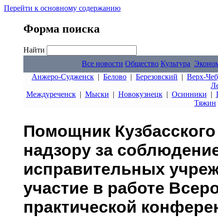
Перейти к основному содержанию
Форма поиска
Найти
Все новости
Общество
Культура
Эконо
Анжеро-Судженск
|
Белово
|
Березовский
|
Верх-Чеб
Л
Междуреченск
|
Мыски
|
Новокузнецк
|
Осинники
|
Тяжин
Помощник Кузбасского 
надзору за соблюдение
исправительных учреж
участие в работе Всер
практической конфере