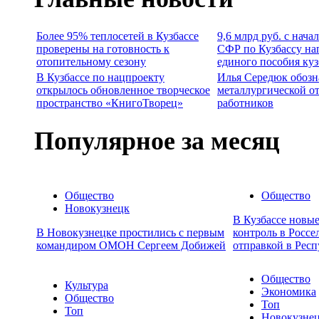
Более 95% теплосетей в Кузбассе
9,6 млрд руб. с нача
проверены на готовность к
СФР по Кузбассу на
отопительному сезону
единого пособия ку
В Кузбассе по нацпроекту
Илья Середюк обозн
открылось обновленное творческое
металлургической о
пространство «КнигоТворец»
работников
Популярное за месяц
Общество
Общество
Новокузнецк
В Кузбассе новы
В Новокузнецке простились с первым
контроль в Россе
командиром ОМОН Сергеем Добижей
отправкой в Респ
Общество
Культура
Экономика
Общество
Топ
Топ
Новокузне