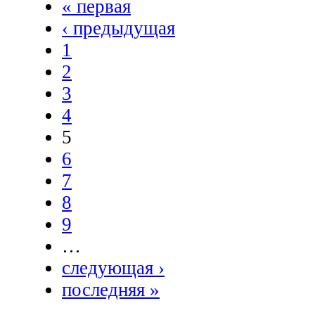
« первая
‹ предыдущая
1
2
3
4
5
6
7
8
9
…
следующая ›
последняя »