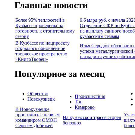
Главные новости
Более 95% теплосетей в
9,6 млрд руб. с начала 202
Кузбассе проверены на
Отделение СФР по Кузбас
готовность к отопительному
на выплату единого пособ
сезону
кузбасским семьям
В Кузбассе по нацпроекту
Илья Середюк обозначил 
открылось обновленное
успехи металлургической 
творческое пространство
наградил лучших работни
«КнигоТворец»
Популярное за месяц
Общество
Происшествия
Новокузнецк
Топ
Кемерово
В Новокузнецке
простились с первым
Учас
На кузбасской трассе сгорел
командиром ОМОН
шахте
бензовоз
Сергеем Добижей
более