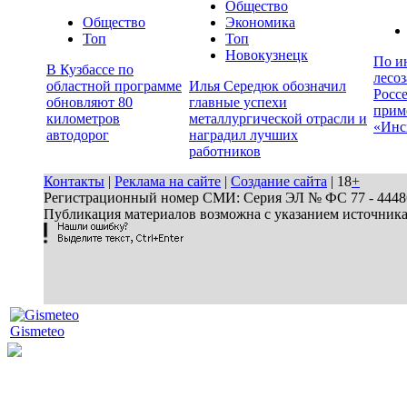
Общество
Общество
Экономика
Топ
Топ
Новокузнецк
По и
В Кузбассе по
лесо
областной программе
Илья Середюк обозначил
Росс
обновляют 80
главные успехи
прим
километров
металлургической отрасли и
«Инс
автодорог
наградил лучших
работников
Контакты
|
Реклама на сайте
|
Создание сайта
| 18
+
Регистрационный номер СМИ: Серия ЭЛ № ФС 77 - 44486 
Публикация материалов возможна с указанием источник
Gismeteo