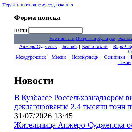
Перейти к основному содержанию
Форма поиска
Найти
Все новости
Общество
Культура
Эконо
Анжеро-Судженск
|
Белово
|
Березовский
|
Верх-Чеб
Л
Междуреченск
|
Мыски
|
Новокузнецк
|
Осинники
|
Тяжин
Новости
В Кузбассе Россельхознадзором в
декларирование 2,4 тысячи тонн
31/07/2026 13:45
Жительница Анжеро-Судженска ос