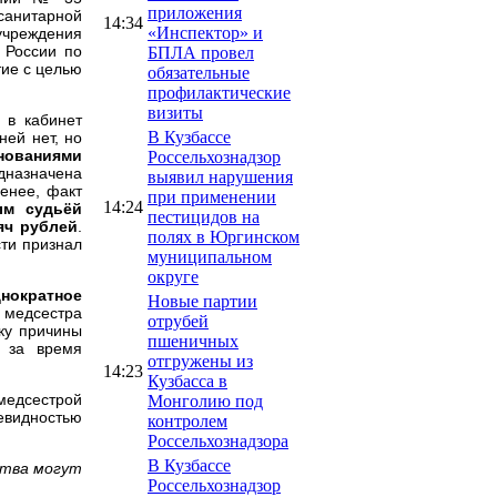
приложения
-санитарной
14:34
«Инспектор» и
учреждения
 России по
БПЛА провел
тие с целью
обязательные
профилактические
визиты
 в кабинет
В Кузбассе
ней нет, но
нованиями
Россельхознадзор
дназначена
выявил нарушения
менее, факт
при применении
14:24
м судьёй
пестицидов на
яч рублей
.
полях в Юргинском
ти признал
муниципальном
округе
нократное
Новые партии
 медсестра
отрубей
ку причины
пшеничных
к за время
отгружены из
14:23
Кузбасса в
едсестрой
Монголию под
евидностью
контролем
Россельхознадзора
В Кузбассе
ства могут
Россельхознадзор