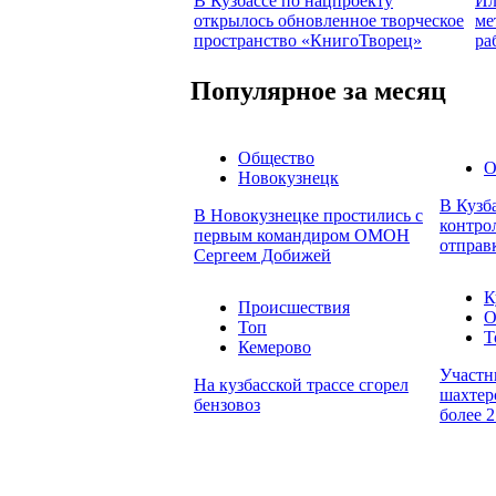
В Кузбассе по нацпроекту
Ил
открылось обновленное творческое
ме
пространство «КнигоТворец»
ра
Популярное за месяц
Общество
О
Новокузнецк
В Кузб
В Новокузнецке простились с
контро
первым командиром ОМОН
отправ
Сергеем Добижей
К
Происшествия
О
Топ
Т
Кемерово
Участн
На кузбасской трассе сгорел
шахтер
бензовоз
более 2