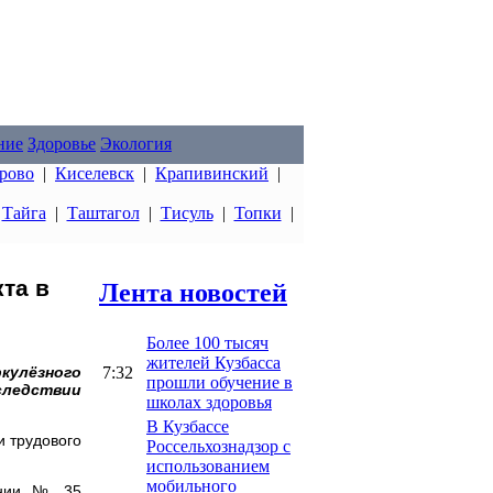
ние
Здоровье
Экология
рово
|
Киселевск
|
Крапивинский
|
|
Тайга
|
Таштагол
|
Тисуль
|
Топки
|
та в
Лента новостей
Более 100 тысяч
жителей Кузбасса
7:32
кулёзного
прошли обучение в
следствии
школах здоровья
В Кузбассе
 трудового
Россельхознадзор с
использованием
мобильного
лонии № 35