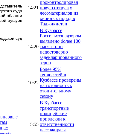
проконтролировал
дставитель
14:21
новую отгрузку
дского суда
лесоматериалов из
ой области
хвойных пород в
сей Бушуев
Таджикистан
В Кузбассе
Россельхознадзором
родской суд
выявлено более 100
14:20
тысяч тонн
недостоверно
задекларированного
зерна
Более 95%
теплосетей в
Кузбассе проверены
10:22
на готовность к
отопительному
сезону
В Кузбассе
транспортные
полицейские
 впервые
привлекли к
там
15:55
ответственности
дца»
пассажира за