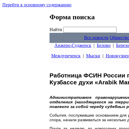
Перейти к основному содержанию
Форма поиска
Найти
Все новости
Обществ
Анжеро-Судженск
|
Белово
|
Берез
Междуреченск
|
Мыски
|
Новокузне
Работница ФСИН России 
Кузбассе духи «Arabik Mar
Административное правонарушени
отделения (находящегося на терри
повлекло за собой череду судебных 
События, послужившие основанием для 
спора, начали развиваться за несколько
Почти за неделю до новогодних праз