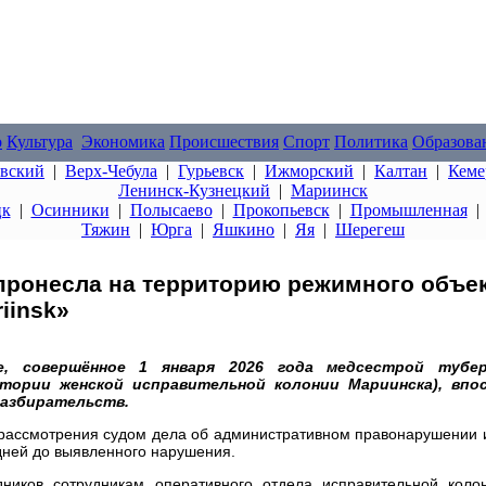
о
Культура
Экономика
Происшествия
Спорт
Политика
Образова
овский
|
Верх-Чебула
|
Гурьевск
|
Ижморский
|
Калтан
|
Кеме
Ленинск-Кузнецкий
|
Мариинск
цк
|
Осинники
|
Полысаево
|
Прокопьевск
|
Промышленная
Тяжин
|
Юрга
|
Яшкино
|
Яя
|
Шерегеш
пронесла на территорию режимного объек
iinsk»
е, совершённое 1 января 2026 года медсестрой тубер
тории женской исправительной колонии Мариинска), впо
разбирательств.
рассмотрения судом дела об административном правонарушении и
 дней до выявленного нарушения.
дников сотрудникам оперативного отдела исправительной ко