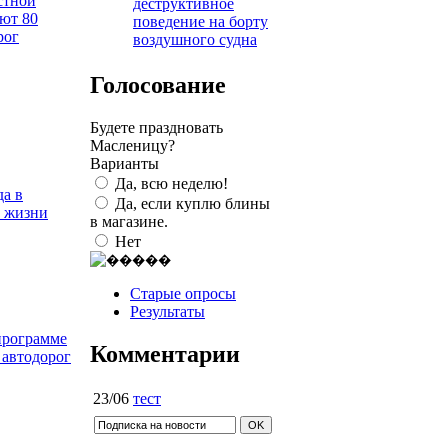
стной
деструктивное
ют 80
поведение на борту
рог
воздушного судна
Голосование
Будете праздновать
Масленицу?
Варианты
Да, всю неделю!
а в
Да, если куплю блины
о жизни
в магазине.
Нет
Старые опросы
Результаты
программе
Комментарии
 автодорог
23/06
тест