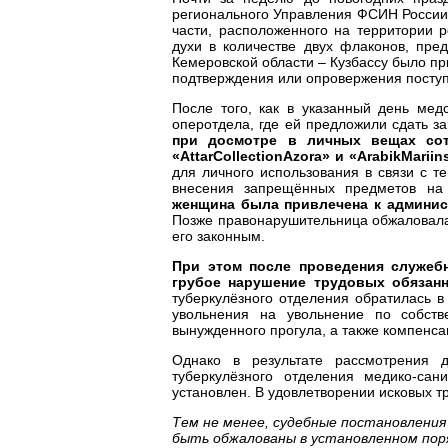
регионального Управления ФСИН России 
части, расположенного на территории 
духи в количестве двух флаконов, пр
Кемеровской области – Кузбассу было п
подтверждения или опровержения посту
После того, как в указанный день ме
оперотдела, где ей предложили сдать з
при досмотре в личных вещах со
«
Attar
Collection
Azora
» и «
Arabik
Mariin
для личного использования в связи с т
внесения запрещённых предметов на
женщина была привлечена к админис
Позже правонарушительница обжаловала 
его законным.
При этом после проведения служеб
грубое нарушение трудовых обязан
туберкулёзного отделения обратилась 
увольнения на увольнение по собст
вынужденного прогула, а также компенса
Однако в результате рассмотрения 
туберкулёзного отделения медико-са
установлен. В удовлетворении исковых т
Тем не менее, судебные постановлени
быть обжалованы в установленном пор