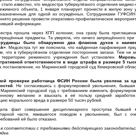
стало известно, что медсестра туберкулёзного отделения медико
режимного объекта, 1 января планирует пронести в жилую зону 
едназначенные для одной из осуждённых. Сотрудниками ГУФСИН
ринято решение провести оперативно-профилактическое мероприя
пившей информации.
дсестра прошла через КПП колонии, она сразу была приглашена
апрещённые предметы. Та уверяла, что ничего запрещённого при 
трудницы было обнаружено два флакона духов с наиме
sk
»
. Медсестра тут же пояснила, что найденная парфюмерия пре
ем, что в туберкулёзном отделении посторонние запахи. Тем не 
 территорию режимного учреждения был установлен.
Мировы
тративной ответственности в виде штрафа в размере 5 тыс
постановление, но Мариинский городской суд Кемеровской облас
ной проверки работница ФСИН России была уволена за од
ностей
. Не согласившись с формулировкой увольнения, бывшая
в Мариинский городской суд с требованием изменить формулиров
венному желанию и взыскать в её пользу средний заработо
цию морального вреда в размере 50 тысяч рублей.
дела факт совершения дисциплинарного проступка бывшей м
нитарной части, явившегося поводом к увольнению, был с оч
ребований ей было отказано.
я в соответствии с требованиями действующего законодатель
ядке
.