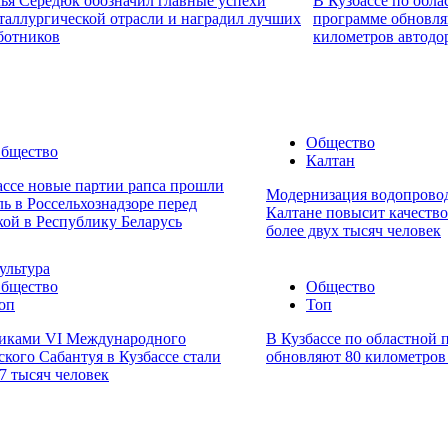
ья Середюк обозначил главные успехи
В Кузбассе по обла
таллургической отрасли и наградил лучших
программе обновля
ботников
километров автодо
Общество
бщество
Калтан
ассе новые партии рапса прошли
Модернизация водопровод
ль в Россельхознадзоре перед
Калтане повысит качеств
кой в Республику Беларусь
более двух тысяч человек
ультура
бщество
Общество
оп
Топ
иками VI Международного
В Кузбассе по областной 
ского Сабантуя в Кузбассе стали
обновляют 80 километров
7 тысяч человек