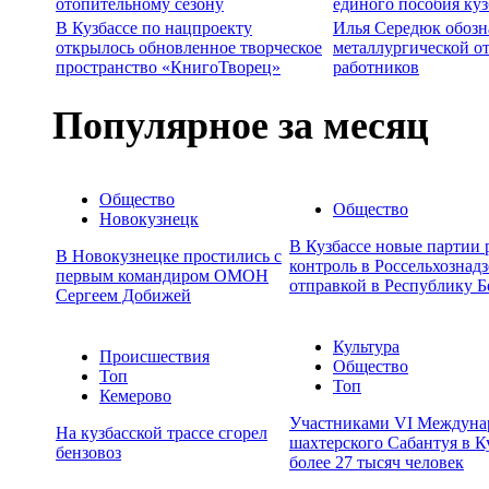
отопительному сезону
единого пособия ку
В Кузбассе по нацпроекту
Илья Середюк обозн
открылось обновленное творческое
металлургической о
пространство «КнигоТворец»
работников
Популярное за месяц
Общество
Общество
Новокузнецк
В Кузбассе новые партии
В Новокузнецке простились с
контроль в Россельхознадз
первым командиром ОМОН
отправкой в Республику Б
Сергеем Добижей
Культура
Происшествия
Общество
Топ
Топ
Кемерово
Участниками VI Междуна
На кузбасской трассе сгорел
шахтерского Сабантуя в К
бензовоз
более 27 тысяч человек