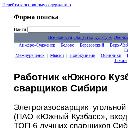
Перейти к основному содержанию
Форма поиска
Найти
Все новости
Общество
Культура
Эконо
Анжеро-Судженск
|
Белово
|
Березовский
|
Верх-Чеб
Л
Междуреченск
|
Мыски
|
Новокузнецк
|
Осинники
|
Тяжин
Работник «Южного Кузб
сварщиков Сибири
Элетрогазосварщик угольно
(ПАО «Южный Кузбасс», входи
ТОП-6 лучших сварщиков Сиби