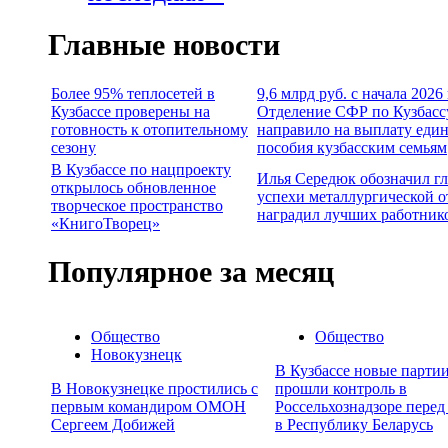
Главные новости
Более 95% теплосетей в
9,6 млрд руб. с начала 2026
Кузбассе проверены на
Отделение СФР по Кузбасс
готовность к отопительному
направило на выплату еди
сезону
пособия кузбасским семьям
В Кузбассе по нацпроекту
Илья Середюк обозначил г
открылось обновленное
успехи металлургической о
творческое пространство
наградил лучших работник
«КнигоТворец»
Популярное за месяц
Общество
Общество
Новокузнецк
В Кузбассе новые партии
В Новокузнецке простились с
прошли контроль в
первым командиром ОМОН
Россельхознадзоре перед
Сергеем Добижей
в Республику Беларусь