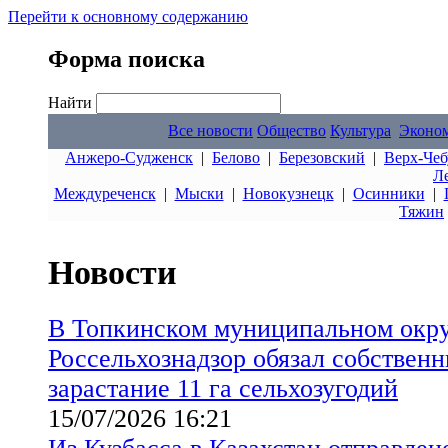
Перейти к основному содержанию
Форма поиска
Найти
Все новости
Общество
Культура
Эконо
Анжеро-Судженск
|
Белово
|
Березовский
|
Верх-Чеб
Л
Междуреченск
|
Мыски
|
Новокузнецк
|
Осинники
|
Тяжин
Новости
В Топкинском муниципальном окру
Россельхознадзор обязал собственн
зарастание 11 га сельхозугодий
15/07/2026 16:21