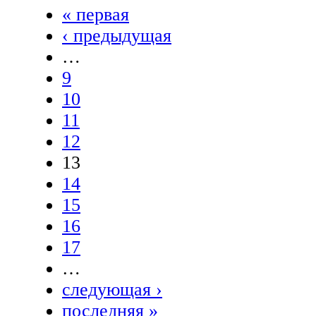
« первая
‹ предыдущая
…
9
10
11
12
13
14
15
16
17
…
следующая ›
последняя »