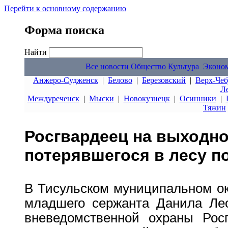
Перейти к основному содержанию
Форма поиска
Найти
Все новости
Общество
Культура
Эконо
Анжеро-Судженск
|
Белово
|
Березовский
|
Верх-Чеб
Л
Междуреченск
|
Мыски
|
Новокузнецк
|
Осинники
|
Тяжин
Росгвардеец на выходно
потерявшегося в лесу п
В Тисульском муниципальном ок
младшего сержанта Данила Лео
вневедомственной охраны Рос