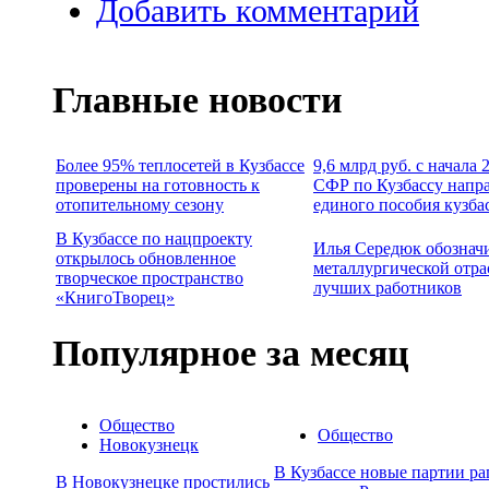
Добавить комментарий
Главные новости
Более 95% теплосетей в Кузбассе
9,6 млрд руб. с начала
проверены на готовность к
СФР по Кузбассу напр
отопительному сезону
единого пособия кузба
В Кузбассе по нацпроекту
Илья Середюк обознач
открылось обновленное
металлургической отра
творческое пространство
лучших работников
«КнигоТворец»
Популярное за месяц
Общество
Общество
Новокузнецк
В Кузбассе новые партии р
В Новокузнецке простились