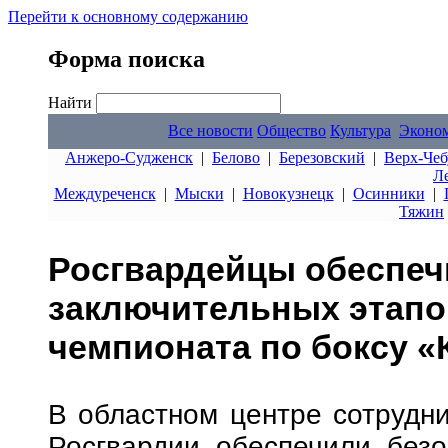
Перейти к основному содержанию
Форма поиска
Найти
Все новости
Общество
Культура
Эконо
Анжеро-Судженск
|
Белово
|
Березовский
|
Верх-Чеб
Л
Междуреченск
|
Мыски
|
Новокузнецк
|
Осинники
|
Тяжин
Росгвардейцы обеспеч
заключительных этапо
чемпионата по боксу 
В областном центре сотрудн
Росгвардии обеспечили безо