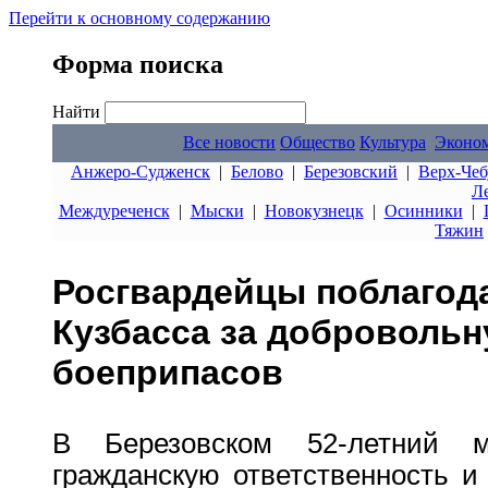
Перейти к основному содержанию
Форма поиска
Найти
Все новости
Общество
Культура
Эконо
Анжеро-Судженск
|
Белово
|
Березовский
|
Верх-Чеб
Л
Междуреченск
|
Мыски
|
Новокузнецк
|
Осинники
|
Тяжин
Росгвардейцы поблагод
Кузбасса за доброволь
боеприпасов
В Березовском 52-летний 
гражданскую ответственность и