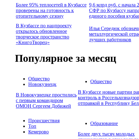
Более 95% теплосетей в Кузбассе
9,6 млрд руб. с начала
проверены на готовность к
СФР по Кузбассу напр
отопительному сезону
единого пособия кузба
В Кузбассе по нацпроекту
Илья Середюк обознач
открылось обновленное
металлургической отра
творческое пространство
лучших работников
«КнигоТворец»
Популярное за месяц
Общество
Общество
Новокузнецк
В Кузбассе новые партии р
В Новокузнецке простились
контроль в Россельхознадзор
с первым командиром
отправкой в Республику Бел
ОМОН Сергеем Добижей
Происшествия
Образование
Топ
Кемерово
Более двух тысяч молодых