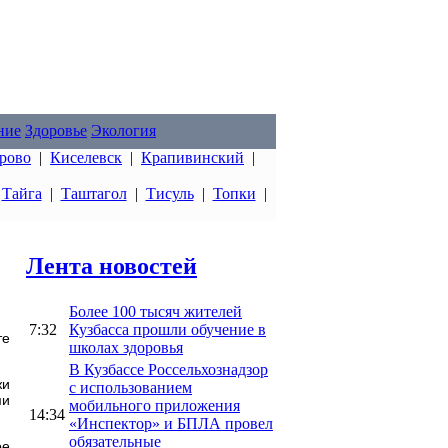
ние
Здоровье
Экология
рово
|
Киселевск
|
Крапивинский
|
|
Тайга
|
Таштагол
|
Тисуль
|
Топки
|
Лента новостей
Более 100 тысяч жителей
7:32
Кузбасса прошли обучение в
те
школах здоровья
В Кузбассе Россельхознадзор
жи
с использованием
ми
мобильного приложения
14:34
«Инспектор» и БПЛА провел
обязательные
ое