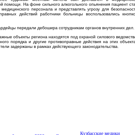
й помощи. На фоне сильного алкогольного опьянения пациент ст
 медицинского персонала и представлять угрозу для безопаснос
правных действий работники больницы воспользовались кнопк
ардейцы передали дебошира сотрудникам органов внутренних дел.
важные объекты региона находятся под охраной силового ведомств
ого порядка и другие противоправные действия на этих объект
ители задержаны в рамках действующего законодательства.
Кузбасские медики