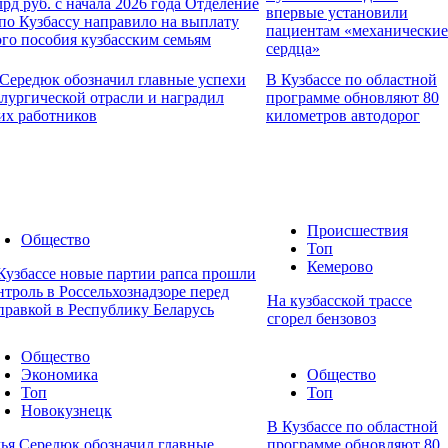
лрд руб. с начала 2026 года Отделение
впервые установили
о Кузбассу направило на выплату
пациентам «механические
го пособия кузбасским семьям
сердца»
Середюк обозначил главные успехи
В Кузбассе по областной
лургической отрасли и наградил
программе обновляют 80
их работников
километров автодорог
Происшествия
Общество
Топ
Кемерово
Кузбассе новые партии рапса прошли
нтроль в Россельхознадзоре перед
На кузбасской трассе
правкой в Республику Беларусь
сгорел бензовоз
Общество
Экономика
Общество
Топ
Топ
Новокузнецк
В Кузбассе по областной
ья Середюк обозначил главные
программе обновляют 80