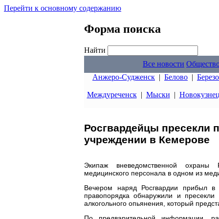
Перейти к основному содержанию
Форма поиска
Найти
Все новости
Обществ
Анжеро-Судженск
|
Белово
|
Берез
Междуреченск
|
Мыски
|
Новокузне
Росгвардейцы пресекли 
учреждении в Кемерове
Экипаж вневедомственной охраны Р
медицинского персонала в одном из мед
Вечером наряд Росгвардии прибыл в 
правопорядка обнаружили и пресекли 
алкогольного опьянения, который предст
По предварительной информации, р