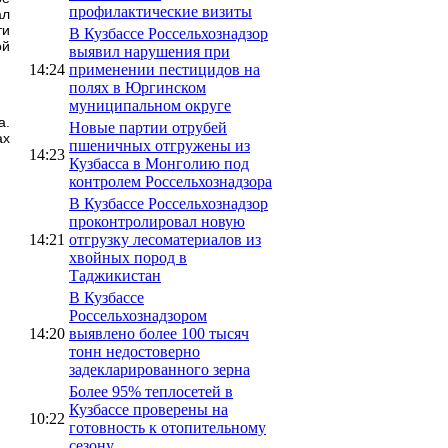
профилактические визиты
ал
ти
В Кузбассе Россельхознадзор
ой
выявил нарушения при
14:24
применении пестицидов на
полях в Юргинском
муниципальном округе
а.
Новые партии отрубей
ах
пшеничных отгружены из
14:23
Кузбасса в Монголию под
контролем Россельхознадзора
В Кузбассе Россельхознадзор
проконтролировал новую
14:21
отгрузку лесоматериалов из
хвойных пород в
Таджикистан
В Кузбассе
Россельхознадзором
14:20
выявлено более 100 тысяч
тонн недостоверно
задекларированного зерна
Более 95% теплосетей в
Кузбассе проверены на
10:22
готовность к отопительному
сезону