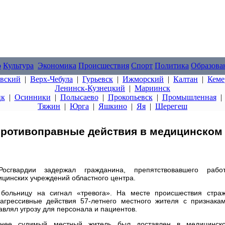
о
Культура
Экономика
Происшествия
Спорт
Политика
Образова
овский
|
Верх-Чебула
|
Гурьевск
|
Ижморский
|
Калтан
|
Кеме
Ленинск-Кузнецкий
|
Мариинск
цк
|
Осинники
|
Полысаево
|
Прокопьевск
|
Промышленная
Тяжин
|
Юрга
|
Яшкино
|
Яя
|
Шерегеш
противоправные действия в медицинском
осгвардии задержал гражданина, препятствовавшего рабо
ицинских учреждений областного центра.
больницу на сигнал «тревога». На месте происшествия стра
агрессивные действия 57-летнего местного жителя с признака
авлял угрозу для персонала и пациентов.
анее судимый местный житель был доставлен в медицинск