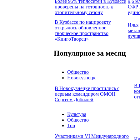
Более 95% теплосетей в Кузбассе
9,6 м
проверены на готовность к
СФР п
отопительному сезону
едино
В Кузбассе по нацпроекту
Илья 
открылось обновленное
метал
творческое пространство
лучш
«КнигоТворец»
Популярное за месяц
Общество
Новокузнецк
В 
В Новокузнецке простились с
ко
первым командиром ОМОН
от
Сергеем Добижей
Культура
Общество
Топ
Участниками VI Международного
Ил