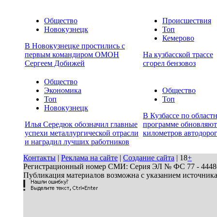
Общество
Происшествия
Новокузнецк
Топ
Кемерово
В Новокузнецке простились с
первым командиром ОМОН
На кузбасской трассе
Сергеем Добижей
сгорел бензовоз
Общество
Экономика
Общество
Топ
Топ
Новокузнецк
В Кузбассе по област
Илья Середюк обозначил главные
программе обновляют
успехи металлургической отрасли
километров автодоро
и наградил лучших работников
Контакты
|
Реклама на сайте
|
Создание сайта
| 18
+
Регистрационный номер СМИ: Серия ЭЛ № ФС 77 - 44486 
Публикация материалов возможна с указанием источник