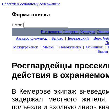
Перейти к основному содержанию
Форма поиска
Найти
Все новости
Общество
Культура
Эконо
Анжеро-Судженск
|
Белово
|
Березовский
|
Верх-Чеб
Л
Междуреченск
|
Мыски
|
Новокузнецк
|
Осинники
|
Тяжин
Росгвардейцы пресекл
действия в охраняемо
В Кемерове экипаж вневедом
задержал местного жителя,
подъезде и входную дверь кв