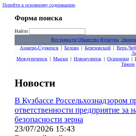
Перейти к основному содержанию
Форма поиска
Найти
Все новости
Общество
Культура
Эконо
Анжеро-Судженск
|
Белово
|
Березовский
|
Верх-Чеб
Л
Междуреченск
|
Мыски
|
Новокузнецк
|
Осинники
|
Тяжин
Новости
В Кузбассе Россельхознадзором п
ответственности предприятие за 
безопасности зерна
23/07/2026 15:43