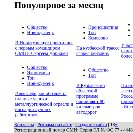
Популярное за месяц
Общество
Происшествия
Новокузнецк
Топ
Кемерово
В Новокузнецке простились
Учас
с первым командиром
На кузбасской трассе
шахте
ОМОН Сергеем Добижей
сгорел бензовоз
более
Общество
Общество
Экономика
Топ
Топ
Новокузнецк
В Кузбассе по
По ин
областной
лесоз
Илья Середюк обозначил
программе
Россе
главные успехи
обновляют 80
прим
металлургической отрасли и
километров
«Инс
наградил лучших
автодорог
работников
Контакты
|
Реклама на сайте
|
Создание сайта
| 18
+
Регистрационный номер СМИ: Серия ЭЛ № ФС 77 - 44486 