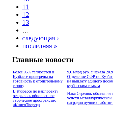
11
12
13
…
следующая ›
последняя »
Главные новости
Более 95% теплосетей в
9,6 млрд руб. с начала 202
Кузбассе проверены на
Отделение СФР по Кузбас
готовность к отопительному
на выплату единого посо
сезону
кузбасским семьям
В Кузбассе по нацпроекту
Илья Середюк обозначил 
открылось обновленное
успехи металлургической 
творческое пространство
наградил лучших работни
«КнигоТворец»