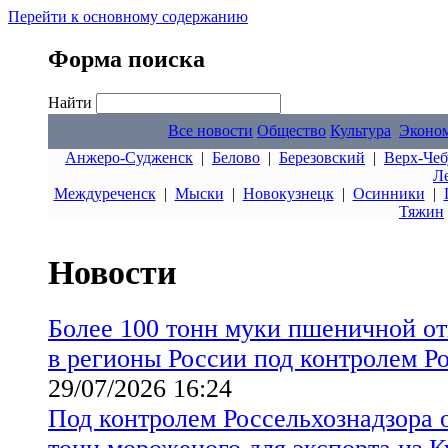
Перейти к основному содержанию
Форма поиска
Найти
Все новости
Общество
Культура
Эконо
Анжеро-Судженск
|
Белово
|
Березовский
|
Верх-Чеб
Л
Междуреченск
|
Мыски
|
Новокузнецк
|
Осинники
|
Тяжин
Новости
Более 100 тонн муки пшеничной от
в регионы России под контролем Р
29/07/2026 16:24
Под контролем Россельхознадзора 