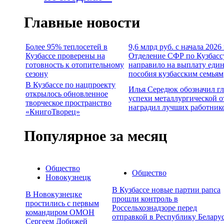
Главные новости
Более 95% теплосетей в
9,6 млрд руб. с начала 2026
Кузбассе проверены на
Отделение СФР по Кузбасс
готовность к отопительному
направило на выплату еди
сезону
пособия кузбасским семьям
В Кузбассе по нацпроекту
Илья Середюк обозначил г
открылось обновленное
успехи металлургической о
творческое пространство
наградил лучших работник
«КнигоТворец»
Популярное за месяц
Общество
Общество
Новокузнецк
В Кузбассе новые партии рапса
В Новокузнецке
прошли контроль в
простились с первым
Россельхознадзоре перед
командиром ОМОН
отправкой в Республику Белару
Сергеем Добижей