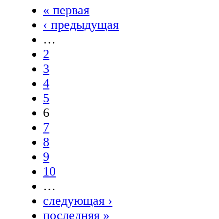
« первая
‹ предыдущая
…
2
3
4
5
6
7
8
9
10
…
следующая ›
последняя »