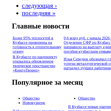
следующая ›
последняя »
Главные новости
Более 95% теплосетей в
9,6 млрд руб. с начала 2026
Кузбассе проверены на
Отделение СФР по Кузбасс
готовность к отопительному
направило на выплату еди
сезону
пособия кузбасским семьям
В Кузбассе по нацпроекту
Илья Середюк обозначил г
открылось обновленное
успехи металлургической о
творческое пространство
наградил лучших работник
«КнигоТворец»
Популярное за месяц
Общество
Общество
Новокузнецк
В Кузбассе новые партии