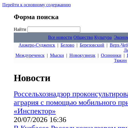
Перейти к основному содержанию
Форма поиска
Найти
Все новости
Общество
Культура
Эконо
Анжеро-Судженск
|
Белово
|
Березовский
|
Верх-Чеб
Л
Междуреченск
|
Мыски
|
Новокузнецк
|
Осинники
|
Тяжин
Новости
Россельхознадзор проконсультиров
агрария с помощью мобильного пр
«Инспектор»
20/07/2026 16:36