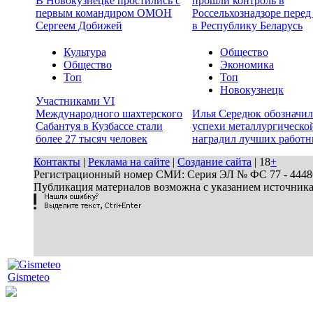
В Новокузнецке простились с
прошли контроль в
первым командиром ОМОН
Россельхознадзоре перед
Сергеем Добижей
в Республику Беларусь
Культура
Общество
Общество
Экономика
Топ
Топ
Новокузнецк
Участниками VI
Международного шахтерского
Илья Середюк обозначил
Сабантуя в Кузбассе стали
успехи металлургической
более 27 тысяч человек
наградил лучших работн
Контакты
|
Реклама на сайте
|
Создание сайта
| 18
+
Регистрационный номер СМИ: Серия ЭЛ № ФС 77 - 44486 
Публикация материалов возможна с указанием источник
Gismeteo