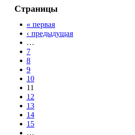
Страницы
« первая
‹ предыдущая
…
7
8
9
10
11
12
13
14
15
…