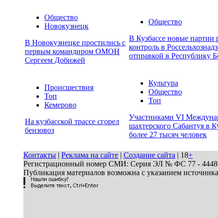
Общество
Общество
Новокузнецк
В Кузбассе новые партии
В Новокузнецке простились с
контроль в Россельхознадз
первым командиром ОМОН
отправкой в Республику Б
Сергеем Добижей
Культура
Происшествия
Общество
Топ
Топ
Кемерово
Участниками VI Междуна
На кузбасской трассе сгорел
шахтерского Сабантуя в К
бензовоз
более 27 тысяч человек
Контакты
|
Реклама на сайте
|
Создание сайта
| 18
+
Регистрационный номер СМИ: Серия ЭЛ № ФС 77 - 44486 
Публикация материалов возможна с указанием источник