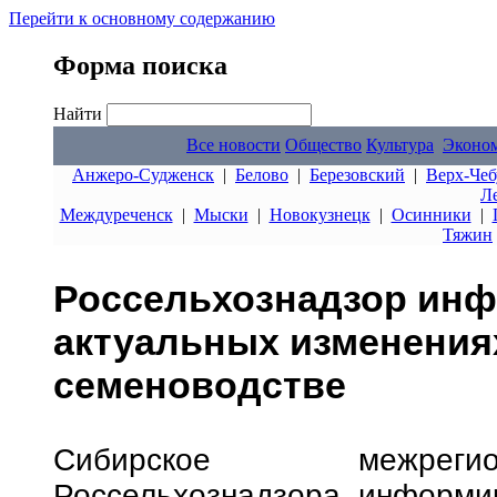
Перейти к основному содержанию
Форма поиска
Найти
Все новости
Общество
Культура
Эконо
Анжеро-Судженск
|
Белово
|
Березовский
|
Верх-Чеб
Л
Междуреченск
|
Мыски
|
Новокузнецк
|
Осинники
|
Тяжин
Россельхознадзор инф
актуальных изменениях
семеноводстве
Сибирское межрегио
Россельхознадзора информир