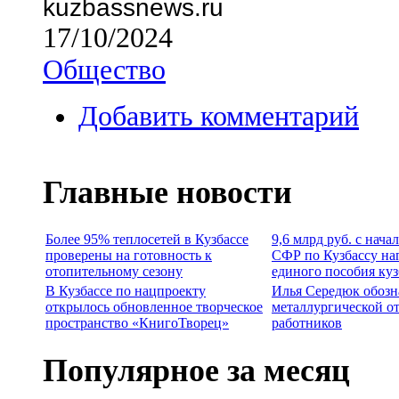
kuzbassnews.ru
17/10/2024
Общество
Добавить комментарий
Главные новости
Более 95% теплосетей в Кузбассе
9,6 млрд руб. с нача
проверены на готовность к
СФР по Кузбассу на
отопительному сезону
единого пособия ку
В Кузбассе по нацпроекту
Илья Середюк обозн
открылось обновленное творческое
металлургической о
пространство «КнигоТворец»
работников
Популярное за месяц