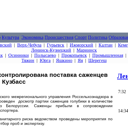
о
Культура
Экономика
Происшествия
Спорт
Политика
Образова
овский
|
Верх-Чебула
|
Гурьевск
|
Ижморский
|
Калтан
|
Кеме
Ленинск-Кузнецкий
|
Мариинск
цк
|
Осинники
|
Полысаево
|
Прокопьевск
|
Промышленная
Тяжин
|
Юрга
|
Яшкино
|
Яя
|
Шерегеш
контролирована поставка саженцев
Лен
 Кузбасс
7:32
ского межрегионального управления Россельхознадзора в
роведен досмотр партии саженцев голубики в количестве
из Белоруссии. Саженцы прибыли в сопровождении
спортера.
14:3
анитарного риска ведомством проведены мероприятия по
тбор проб и экспертизу.