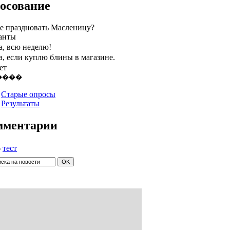
осование
те праздновать Масленицу?
анты
а, всю неделю!
а, если куплю блины в магазине.
ет
Старые опросы
Результаты
мментарии
6
тест