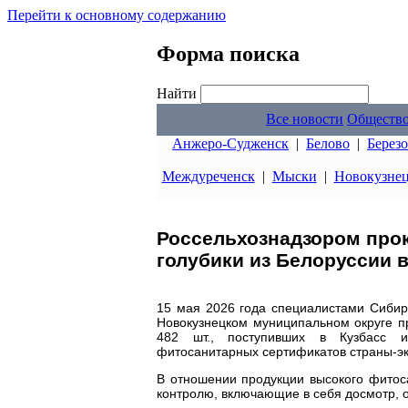
Перейти к основному содержанию
Форма поиска
Найти
Все новости
Обществ
Анжеро-Судженск
|
Белово
|
Берез
Междуреченск
|
Мыски
|
Новокузне
Россельхознадзором про
голубики из Белоруссии в
15 мая 2026 года специалистами Сибир
Новокузнецком муниципальном округе п
482 шт., поступивших в Кузбасс 
фитосанитарных сертификатов страны-эк
В отношении продукции высокого фитос
контролю, включающие в себя досмотр, о