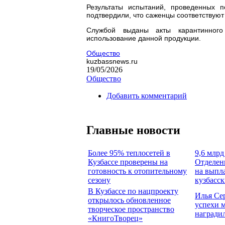
Результаты испытаний, проведенных 
подтвердили, что саженцы соответствую
Службой выданы акты карантинного
использование данной продукции.
Общество
kuzbassnews.ru
19/05/2026
Общество
Добавить комментарий
Главные новости
Более 95% теплосетей в
9,6 млрд
Кузбассе проверены на
Отделен
готовность к отопительному
на выпл
сезону
кузбасс
В Кузбассе по нацпроекту
Илья Се
открылось обновленное
успехи 
творческое пространство
награди
«КнигоТворец»