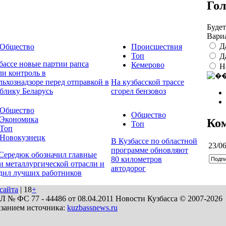
Гол
Буде
Вари
Д
Общество
Происшествия
Топ
Д
бассе новые партии рапса
Кемерово
Н
и контроль в
льхознадзоре перед отправкой в
На кузбасской трассе
блику Беларусь
сгорел бензовоз
Общество
Общество
Экономика
Ко
Топ
Топ
Новокузнецк
В Кузбассе по областной
23/0
программе обновляют
Середюк обозначил главные
80 километров
и металлургической отрасли и
автодорог
дил лучших работников
сайта
| 18
+
№ ФС 77 - 44486 от 08.04.2011 Новости Кузбасса © 2007-2026
азанием источника:
kuzbassnews.ru