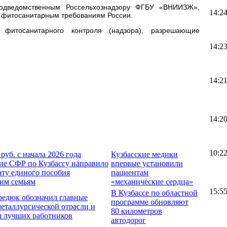
подведомственным Россельхознадзору ФГБУ «ВНИИЗЖ»,
14:2
т фитосанитарным требованиям России.
 фитосанитарного контроля (надзора), разрешающие
14:2
14:2
14:2
10:2
 руб. с начала 2026 года
Кузбасские медики
ие СФР по Кузбассу направило
впервые установили
ату единого пособия
пациентам
ким семьям
«механические сердца»
15:5
В Кузбассе по областной
редюк обозначил главные
программе обновляют
металлургической отрасли и
80 километров
л лучших работников
автодорог