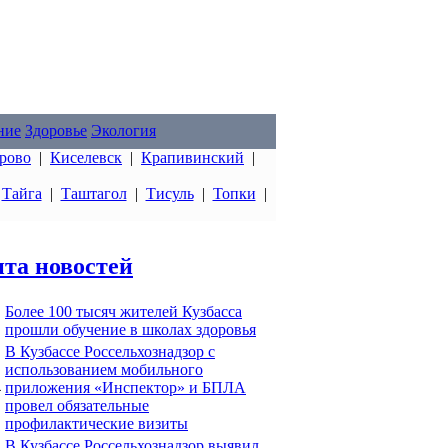
ние
Здоровье
Экология
рово
|
Киселевск
|
Крапивинский
|
|
Тайга
|
Таштагол
|
Тисуль
|
Топки
|
та новостей
Более 100 тысяч жителей Кузбасса
прошли обучение в школах здоровья
В Кузбассе Россельхознадзор с
использованием мобильного
4
приложения «Инспектор» и БПЛА
провел обязательные
профилактические визиты
В Кузбассе Россельхознадзор выявил