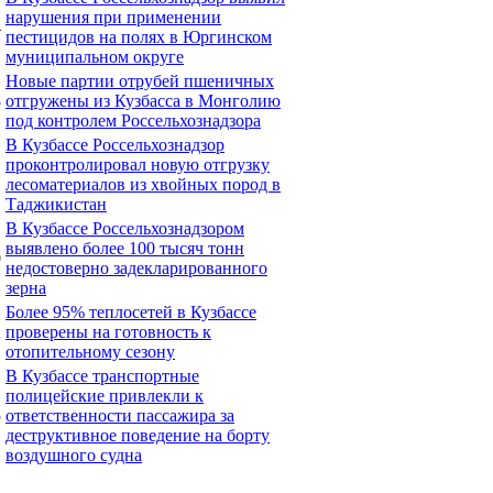
нарушения при применении
4
пестицидов на полях в Юргинском
муниципальном округе
Новые партии отрубей пшеничных
3
отгружены из Кузбасса в Монголию
под контролем Россельхознадзора
В Кузбассе Россельхознадзор
проконтролировал новую отгрузку
1
лесоматериалов из хвойных пород в
Таджикистан
В Кузбассе Россельхознадзором
выявлено более 100 тысяч тонн
0
недостоверно задекларированного
зерна
Более 95% теплосетей в Кузбассе
2
проверены на готовность к
отопительному сезону
В Кузбассе транспортные
полицейские привлекли к
5
ответственности пассажира за
деструктивное поведение на борту
воздушного судна