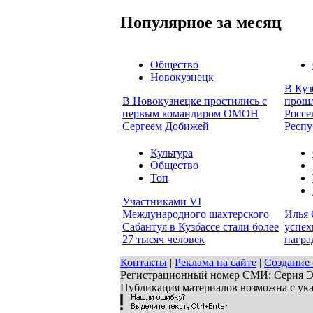
Популярное за месяц
Общество
Новокузнецк
В Куз
В Новокузнецке простились с
прошл
первым командиром ОМОН
Россе
Сергеем Добижей
Респу
Культура
Общество
Топ
Участниками VI
Международного шахтерского
Илья 
Сабантуя в Кузбассе стали более
успех
27 тысяч человек
награ
Контакты
|
Реклама на сайте
|
Создание 
Регистрационный номер СМИ: Серия ЭЛ 
Публикация материалов возможна с ук