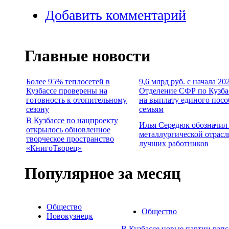
Добавить комментарий
Главные новости
Более 95% теплосетей в
9,6 млрд руб. с начала 20
Кузбассе проверены на
Отделение СФР по Кузба
готовность к отопительному
на выплату единого посо
сезону
семьям
В Кузбассе по нацпроекту
Илья Середюк обозначил
открылось обновленное
металлургической отрасл
творческое пространство
лучших работников
«КнигоТворец»
Популярное за месяц
Общество
Общество
Новокузнецк
В Кузбассе новые партии рапс