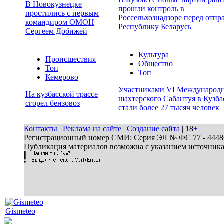
В Новокузнецке
прошли контроль в
простились с первым
Россельхознадзоре перед отпр
командиром ОМОН
Республику Беларусь
Сергеем Добижей
Культура
Происшествия
Общество
Топ
Топ
Кемерово
Участниками VI Международ
На кузбасской трассе
шахтерского Сабантуя в Кузба
сгорел бензовоз
стали более 27 тысяч человек
Контакты
|
Реклама на сайте
|
Создание сайта
| 18
+
Регистрационный номер СМИ: Серия ЭЛ № ФС 77 - 44486 
Публикация материалов возможна с указанием источник
Gismeteo