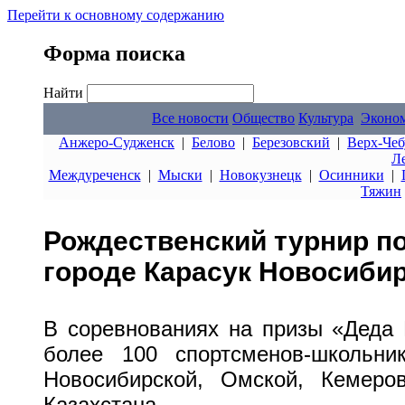
Перейти к основному содержанию
Форма поиска
Найти
Все новости
Общество
Культура
Эконо
Анжеро-Судженск
|
Белово
|
Березовский
|
Верх-Чеб
Л
Междуреченск
|
Мыски
|
Новокузнецк
|
Осинники
|
Тяжин
Рождественский турнир по
городе Карасук Новосиби
В соревнованиях на призы «Деда 
более 100 спортсменов-школьни
Новосибирской, Омской, Кемеро
Казахстана.