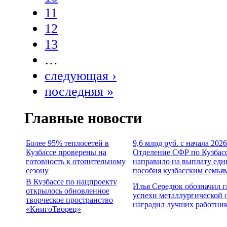
11
12
13
…
следующая ›
последняя »
Главные новости
Более 95% теплосетей в
9,6 млрд руб. с начала 2026
Кузбассе проверены на
Отделение СФР по Кузбас
готовность к отопительному
направило на выплату еди
сезону
пособия кузбасским семья
В Кузбассе по нацпроекту
Илья Середюк обозначил 
открылось обновленное
успехи металлургической 
творческое пространство
наградил лучших работни
«КнигоТворец»