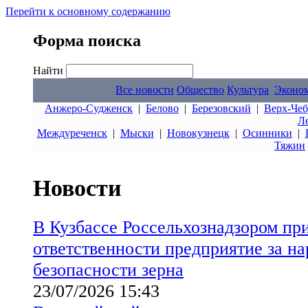
Перейти к основному содержанию
Форма поиска
Найти
Все новости
Общество
Культура
Эконо
Анжеро-Судженск
|
Белово
|
Березовский
|
Верх-Чеб
Л
Междуреченск
|
Мыски
|
Новокузнецк
|
Осинники
|
Тяжин
Новости
В Кузбассе Россельхознадзором пр
ответственности предприятие за н
безопасности зерна
23/07/2026 15:43