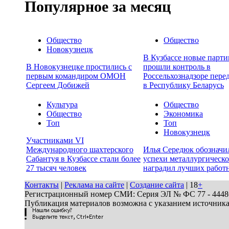
Популярное за месяц
Общество
Общество
Новокузнецк
В Кузбассе новые парти
В Новокузнецке простились с
прошли контроль в
первым командиром ОМОН
Россельхознадзоре пере
Сергеем Добижей
в Республику Беларусь
Культура
Общество
Общество
Экономика
Топ
Топ
Новокузнецк
Участниками VI
Международного шахтерского
Илья Середюк обозначи
Сабантуя в Кузбассе стали более
успехи металлургическо
27 тысяч человек
наградил лучших работ
Контакты
|
Реклама на сайте
|
Создание сайта
| 18
+
Регистрационный номер СМИ: Серия ЭЛ № ФС 77 - 44486 
Публикация материалов возможна с указанием источник