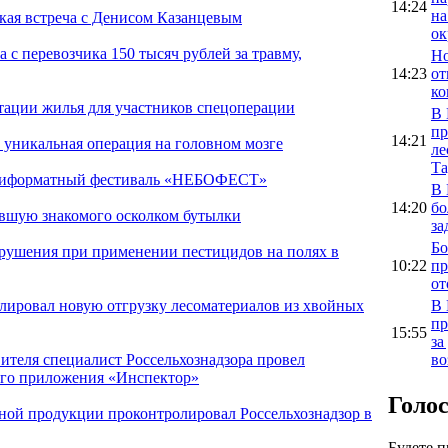
14:24
на
кая встреча с Денисом Казанцевым
ок
 с перевозчика 150 тысяч рублей за травму,
Но
14:23
от
ко
птации жилья для участников спецоперации
В 
пр
14:21
 уникальная операция на головном мозге
ле
Та
льтиформатный фестиваль «НЕБОФЕСТ»
В 
14:20
бо
ившую знакомого осколком бутылки
за
Бо
арушения при применении пестицидов на полях в
10:22
пр
от
В 
олировал новую отгрузку лесоматериалов из хвойных
пр
15:55
за
во
ителя специалист Россельхознадзора провел
ого приложения «Инспектор»
Голо
ной продукции проконтролировал Россельхознадзор в
Будете 