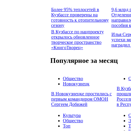
Более 95% теплосетей в
9,6 млрд 
Кузбассе проверены на
Отделени
готовность к отопительному
направил
сезону
пособия 
В Кузбассе по нацпроекту
Илья Сер
открылось обновленное
успехи м
творческое пространство
наградил
«КнигоТворец»
Популярное за месяц
Общество
О
Новокузнецк
В Кузб
В Новокузнецке простились с
прошли
первым командиром ОМОН
Россел
Сергеем Добижей
в Респ
Культура
О
Общество
Э
Топ
Т