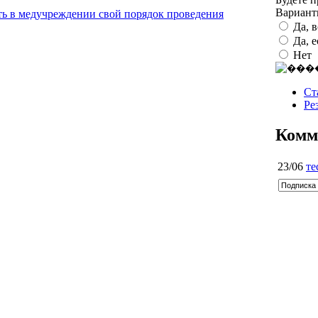
Вариан
ть в медучреждении свой порядок проведения
Да, 
Да, 
Нет
Ст
Ре
Комм
23/06
те