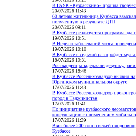
В ГАУК «Кузбасскино» прошла творчес
20/07/2026 11:43
60-летняя жительница Кузбасса взыскала
полученную в результате ДТП
20/07/2026 09:11
В Кузбассе реализуется программа ада
19/07/2026 10:51
В Неделю заболеваний мозга проведена
19/07/2026 10:10
В Кузбассе в седьмой раз пройдет му
18/07/2026 10:31
Росгвардейцы задержали девушку, ран
17/07/2026 18:46
В Кузбассе Россельхознадзор выявил н
Юргинском муниципальном округе
17/07/2026 11:43
В Кузбассе Россельхознадзор проконтр
пород в Таджикистан
17/07/2026 11:41
По инициативе кузбасского лесозаготов
консультацию с применением мобильн
17/07/2026 11:39
Ввоз более 200 тонн свежей плодоовощ
Кузбассе