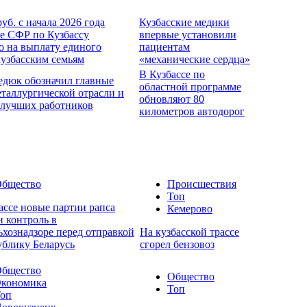
руб. с начала 2026 года
Кузбасские медики
е СФР по Кузбассу
впервые установили
о на выплату единого
пациентам
кузбасским семьям
«механические сердца»
В Кузбассе по
едюк обозначил главные
областной программе
еталлургической отрасли и
обновляют 80
 лучших работников
километров автодорог
бщество
Происшествия
Топ
ассе новые партии рапса
Кемерово
 контроль в
ьхознадзоре перед отправкой
На кузбасской трассе
ублику Беларусь
сгорел бензовоз
бщество
Общество
кономика
Топ
оп