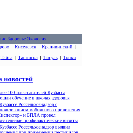
ние
Здоровье
Экология
рово
|
Киселевск
|
Крапивинский
|
|
Тайга
|
Таштагол
|
Тисуль
|
Топки
|
а новостей
лее 100 тысяч жителей Кузбасса
ошли обучение в школах здоровья
Кузбассе Россельхознадзор с
пользованием мобильного приложения
нспектор» и БПЛА провел
язательные профилактические визиты
Кузбассе Россельхознадзор выявил
рушения при применении пестицидов