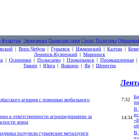
о
Культура
Экономика
Происшествия
Спорт
Политика
Образова
овский
|
Верх-Чебула
|
Гурьевск
|
Ижморский
|
Калтан
|
Кеме
Ленинск-Кузнецкий
|
Мариинск
цк
|
Осинники
|
Полысаево
|
Прокопьевск
|
Промышленная
Тяжин
|
Юрга
|
Яшкино
|
Яя
|
Шерегеш
Лент
Бо
7:32
узбасского агрария с помощью мобильного
пр
В 
ис
ено к ответственности агропредприятие за
14:34
«И
асности зерна
об
В 
аздника получили гурьевские металлурги
на