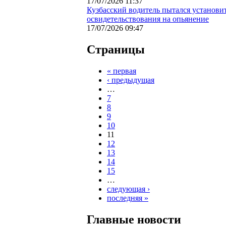
17/07/2026 11:37
Кузбасский водитель пытался установи
освидетельствования на опьянение
17/07/2026 09:47
Страницы
« первая
‹ предыдущая
…
7
8
9
10
11
12
13
14
15
…
следующая ›
последняя »
Главные новости