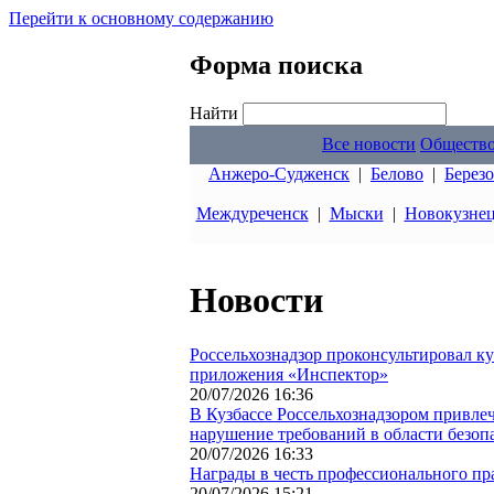
Перейти к основному содержанию
Форма поиска
Найти
Все новости
Обществ
Анжеро-Судженск
|
Белово
|
Берез
Междуреченск
|
Мыски
|
Новокузне
Новости
Россельхознадзор проконсультировал к
приложения «Инспектор»
20/07/2026 16:36
В Кузбассе Россельхознадзором привлеч
нарушение требований в области безоп
20/07/2026 16:33
Награды в честь профессионального пр
20/07/2026 15:21