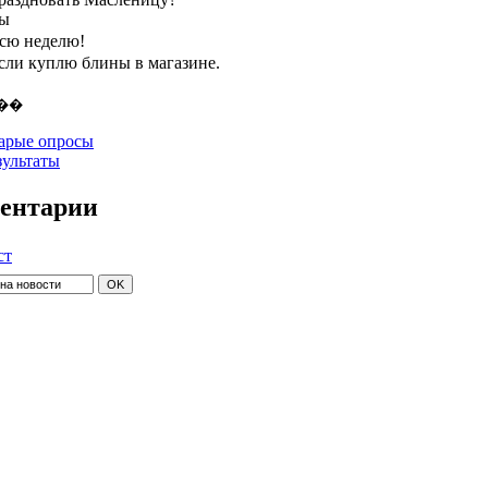
ты
всю неделю!
если куплю блины в магазине.
арые опросы
зультаты
ентарии
ст