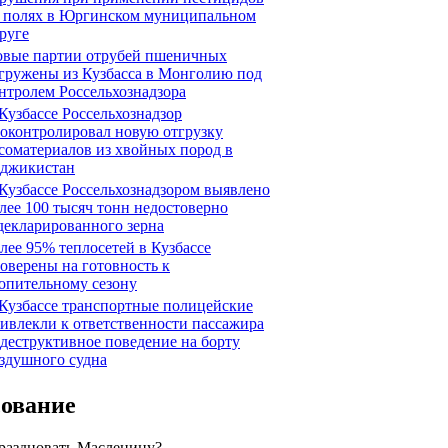
 полях в Юргинском муниципальном
руге
вые партии отрубей пшеничных
гружены из Кузбасса в Монголию под
нтролем Россельхознадзора
Кузбассе Россельхознадзор
оконтролировал новую отгрузку
соматериалов из хвойных пород в
джикистан
Кузбассе Россельхознадзором выявлено
лее 100 тысяч тонн недостоверно
декларированного зерна
лее 95% теплосетей в Кузбассе
оверены на готовность к
опительному сезону
Кузбассе транспортные полицейские
ивлекли к ответственности пассажира
 деструктивное поведение на борту
здушного судна
сование
праздновать Масленицу?