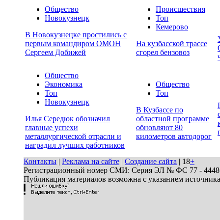
Общество
Происшествия
Новокузнецк
Топ
Кемерово
В Новокузнецке простились с
первым командиром ОМОН
На кузбасской трассе
Сергеем Добижей
сгорел бензовоз
Общество
Экономика
Общество
Топ
Топ
Новокузнецк
В Кузбассе по
Илья Середюк обозначил
областной программе
главные успехи
обновляют 80
металлургической отрасли и
километров автодорог
наградил лучших работников
Контакты
|
Реклама на сайте
|
Создание сайта
| 18
+
Регистрационный номер СМИ: Серия ЭЛ № ФС 77 - 44486 
Публикация материалов возможна с указанием источник