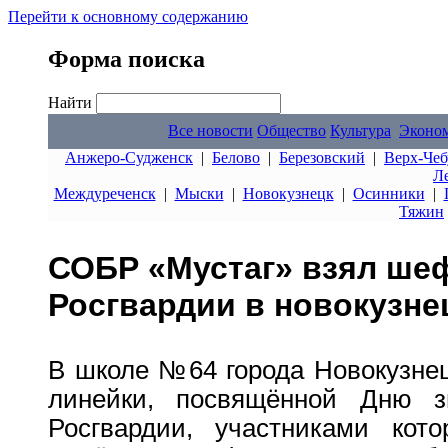
Перейти к основному содержанию
Форма поиска
Найти
Все новости
Общество
Культура
Эконо
Анжеро-Судженск
|
Белово
|
Березовский
|
Верх-Чеб
Л
Междуреченск
|
Мыски
|
Новокузнецк
|
Осинники
|
Тяжин
СОБР «Мустаг» взял ше
Росгвардии в новокузне
В школе №64 города Новокузнец
линейки, посвящённой Дню з
Росгвардии, участниками кото