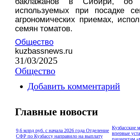
баклажанов в Сибири, об а
используемых при посадке се
агрономических приемах, испо
семян томатов.
Общество
kuzbassnews.ru
31/03/2025
Общество
Добавить комментарий
Главные новости
Кузбасские 
9,6 млрд руб. с начала 2026 года Отделение
впервые уст
СФР по Кузбассу направило на выплату
пациентам «