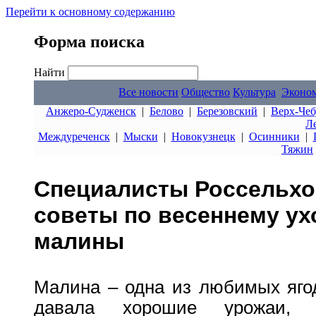
Перейти к основному содержанию
Форма поиска
Найти
Все новости
Общество
Культура
Эконо
Анжеро-Судженск
|
Белово
|
Березовский
|
Верх-Чеб
Л
Междуреченск
|
Мыски
|
Новокузнецк
|
Осинники
|
Тяжин
Специалисты Россельхо
советы по весеннему ух
малины
Малина – одна из любимых яго
давала хорошие урожаи, с