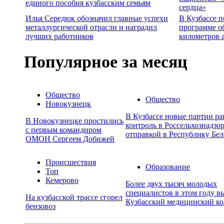
единого пособия кузбасским семьям
сердца»
Илья Середюк обозначил главные успехи
В Кузбассе п
металлургической отрасли и наградил
программе о
лучших работников
километров 
Популярное за месяц
Общество
Общество
Новокузнецк
В Кузбассе новые партии р
В Новокузнецке простились
контроль в Россельхознадзор
с первым командиром
отправкой в Республику Бел
ОМОН Сергеем Добижей
Происшествия
Образование
Топ
Кемерово
Более двух тысяч молодых
специалистов в этом году в
На кузбасской трассе сгорел
Кузбасский медицинский к
бензовоз