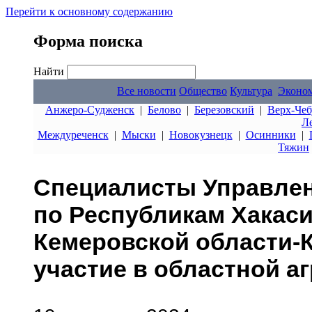
Перейти к основному содержанию
Форма поиска
Найти
Все новости
Общество
Культура
Эконо
Анжеро-Судженск
|
Белово
|
Березовский
|
Верх-Чеб
Л
Междуреченск
|
Мыски
|
Новокузнецк
|
Осинники
|
Тяжин
Специалисты Управлен
по Республикам Хакаси
Кемеровской области-
участие в областной а