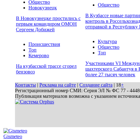
Общество
Общество
Новокузнецк
В Кузбассе новые парти
В Новокузнецке простились с
контроль в Россельхозна
первым командиром ОМОН
отправкой в Республику 
Сергеем Добижей
Культура
Происшествия
Общество
Топ
Топ
Кемерово
Участниками VI Междун
На кузбасской трассе сгорел
шахтерского Сабантуя в 
бензовоз
более 27 тысяч человек
Контакты
|
Реклама на сайте
|
Создание сайта
| 18
+
Регистрационный номер СМИ: Серия ЭЛ № ФС 77 - 44486 
Публикация материалов возможна с указанием источник
Gismeteo