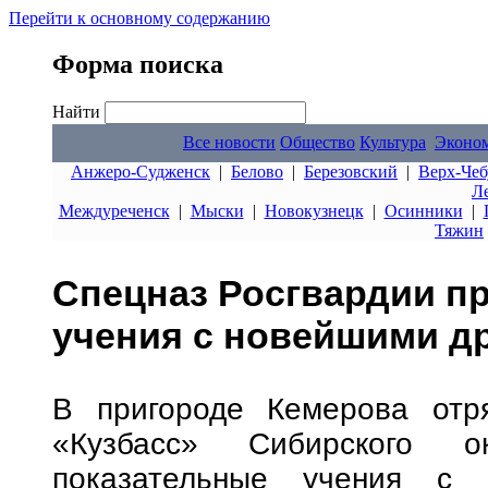
Перейти к основному содержанию
Форма поиска
Найти
Все новости
Общество
Культура
Эконо
Анжеро-Судженск
|
Белово
|
Березовский
|
Верх-Чеб
Л
Междуреченск
|
Мыски
|
Новокузнецк
|
Осинники
|
Тяжин
Спецназ Росгвардии п
учения с новейшими д
В пригороде Кемерова отря
«Кузбасс» Сибирского о
показательные учения с 