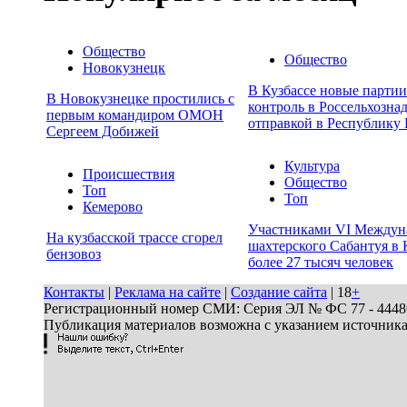
Общество
Общество
Новокузнецк
В Кузбассе новые парти
В Новокузнецке простились с
контроль в Россельхозна
первым командиром ОМОН
отправкой в Республику 
Сергеем Добижей
Культура
Происшествия
Общество
Топ
Топ
Кемерово
Участниками VI Междун
На кузбасской трассе сгорел
шахтерского Сабантуя в 
бензовоз
более 27 тысяч человек
Контакты
|
Реклама на сайте
|
Создание сайта
| 18
+
Регистрационный номер СМИ: Серия ЭЛ № ФС 77 - 44486 
Публикация материалов возможна с указанием источник