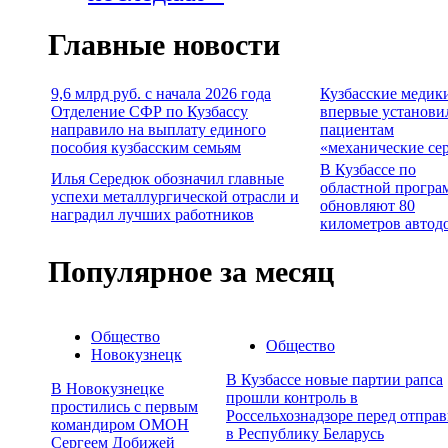
Главные новости
9,6 млрд руб. с начала 2026 года
Кузбасские медик
Отделение СФР по Кузбассу
впервые установи
направило на выплату единого
пациентам
пособия кузбасским семьям
«механические се
В Кузбассе по
Илья Середюк обозначил главные
областной програ
успехи металлургической отрасли и
обновляют 80
наградил лучших работников
километров автод
Популярное за месяц
Общество
Общество
Новокузнецк
В Кузбассе новые партии рапса
В Новокузнецке
прошли контроль в
простились с первым
Россельхознадзоре перед отпра
командиром ОМОН
в Республику Беларусь
Сергеем Добижей