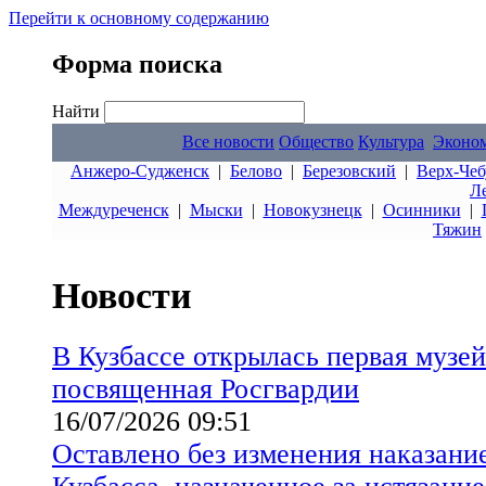
Перейти к основному содержанию
Форма поиска
Найти
Все новости
Общество
Культура
Эконо
Анжеро-Судженск
|
Белово
|
Березовский
|
Верх-Чеб
Л
Междуреченск
|
Мыски
|
Новокузнецк
|
Осинники
|
Тяжин
Новости
В Кузбассе открылась первая музей
посвященная Росгвардии
16/07/2026 09:51
Оставлено без изменения наказани