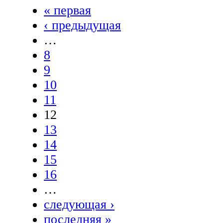
« первая
‹ предыдущая
…
8
9
10
11
12
13
14
15
16
…
следующая ›
последняя »