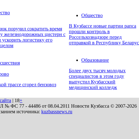
ство
Общество
В Кузбассе новые партии рапса
юк поручил сократить время
прошли контроль в
ку железнодорожных цистерн с
Россельхознадзоре перед
 ускорить логистику его
отправкой в Республику Беларус
 целом
Образование
сшествия
Более двух тысяч молодых
рово
специалистов в этом году
выпустил Кузбасский
кой трассе сгорел бензовоз
медицинский колледж
сайта
| 18
+
№ ФС 77 - 44486 от 08.04.2011 Новости Кузбасса © 2007-2026
азанием источника:
kuzbassnews.ru