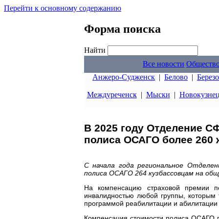
Перейти к основному содержанию
Форма поиска
Найти
Все новости
Обществ
Анжеро-Судженск
|
Белово
|
Берез
Междуреченск
|
Мыски
|
Новокузне
В 2025 году Отделение С
полиса ОСАГО более 260 
С начала года региональное Отделе
полиса ОСАГО 264 кузбассовцам на общу
На компенсацию страховой премии п
инвалидностью любой группы, которым 
программой реабилитации и абилитации 
Компенсация стоимости полиса ОСАГО п