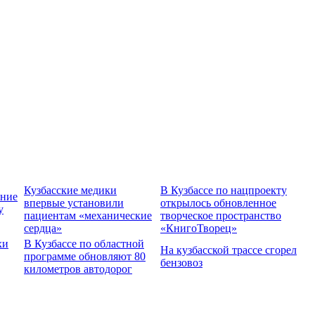
Кузбасские медики
В Кузбассе по нацпроекту
ение
впервые установили
открылось обновленное
у
пациентам «механические
творческое пространство
сердца»
«КнигоТворец»
хи
В Кузбассе по областной
На кузбасской трассе сгорел
программе обновляют 80
бензовоз
километров автодорог