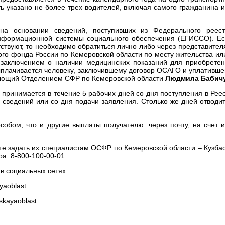
ь указано не более трех водителей, включая самого гражданина 
 на основании сведений, поступивших из Федерального реес
информационной системы социального обеспечения (ЕГИССО). Е
твуют, то необходимо обратиться лично либо через представител
го фонда России по Кемеровской области по месту жительства ил
аключением о наличии медицинских показаний для приобрете
ыплачивается человеку, заключившему договор ОСАГО и уплативш
яющий Отделением СФР по Кемеровской области
Людмила Бабич
принимается в течение 5 рабочих дней со дня поступления в Рее
сведений или со дня подачи заявления. Столько же дней отводи
обом, что и другие выплаты получателю: через почту, на счет 
ете задать их специалистам ОСФР по Кемеровской области – Кузба
а: 8-800-100-00-01.
в социальных сетях:
yaoblast
skayaoblast