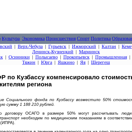
о
Культура
Экономика
Происшествия
Спорт
Политика
Образова
овский
|
Верх-Чебула
|
Гурьевск
|
Ижморский
|
Калтан
|
Кеме
Ленинск-Кузнецкий
|
Мариинск
цк
|
Осинники
|
Полысаево
|
Прокопьевск
|
Промышленная
Тяжин
|
Юрга
|
Яшкино
|
Яя
|
Шерегеш
ФР по Кузбассу компенсировало стоимост
жителям региона
ние Социального фонда по Кузбассу возместило 50% стоимос
ю сумму 1 188 210 рублей.
о договору ОСАГО в размере 50% могут рассчитывать люди
транспорт необходим по медицинским показаниям в соответстви
(ИПРА).
редоставляется в течение календарного года на одно транспорт