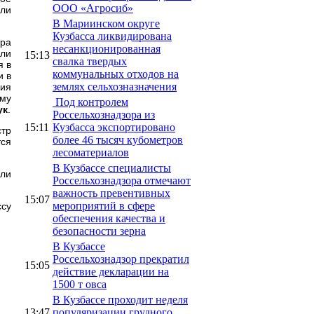
ООО «Агросиб»
или
В Мариинском округе
Кузбасса ликвидирована
тра
несанкционированная
сли
15:13
свалка твердых
я в
коммунальных отходов на
и в
землях сельхозназначения
ния
ему
Под контролем
ук
.
Россельхознадзора из
15:11
Кузбасса экспортировано
стр
более 46 тысяч кубометров
тся
лесоматериалов
В Кузбассе специалисты
или
Россельхознадзора отмечают
важность превентивных
15:07
мероприятий в сфере
ссу
обеспечения качества и
безопасности зерна
В Кузбассе
Россельхознадзор прекратил
15:05
действие декларации на
1500 т овса
В Кузбассе проходит неделя
13:47
популяризации грудного