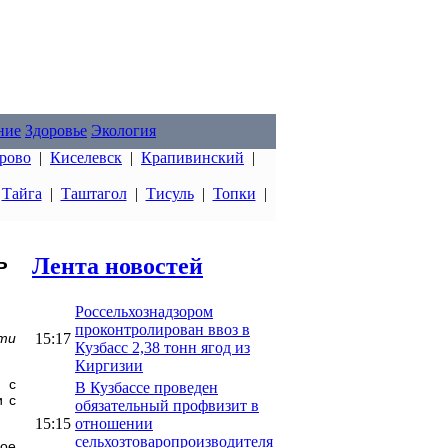
ние
Здоровье
Экология
рово
|
Киселевск
|
Крапивинский
|
|
Тайга
|
Таштагол
|
Тисуль
|
Топки
|
ь
Лента новостей
Россельхознадзором
проконтролирован ввоз в
15:17
ти
Кузбасс 2,38 тонн ягод из
Киргизии
 с
В Кузбассе проведен
и с
обязательный профвизит в
15:15
отношении
сельхозтоваропроизводителя
ное