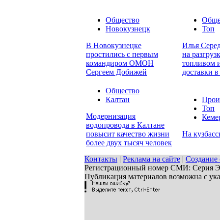
Общество
Обще
Новокузнецк
Топ
В Новокузнецке
Илья Серед
простились с первым
на разгруз
командиром ОМОН
топливом и
Сергеем Добижей
доставки в
Общество
Калтан
Прои
Топ
Модернизация
Кеме
водопровода в Калтане
повысит качество жизни
На кузбасс
более двух тысяч человек
Контакты
|
Реклама на сайте
|
Создание 
Регистрационный номер СМИ: Серия ЭЛ 
Публикация материалов возможна с ук