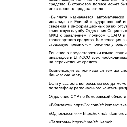
средство. В страховом полисе может быт
его законного представителя.
«Выплата назначается автоматически
инвалидов и Единой государственной 
сведения в информационных базах отсутс
клиентскую службу Отделения Социально
МФЦ с заявлением, полисом ОСАГО и з
транспортного средства. Компенсация в
страховую премию», – пояснила управл
Решение о предоставлении компенсации 
инвалидов и ЕГИССО всех необходимых 
на перечисление средств.
Компенсация выплачивается тем же спос
банковскую карту.
Если у вас есть вопросы, вы всегда мож
по телефону регионального контакт-центр
Отделение СФР по Кемеровской области 
«ВКонтакте» https://vk.com/sfr.kemerovska
«Одноклассники» https://ok.ru/sfr.kemerov
«Телеграм» https://t.me/sfr_kemobl