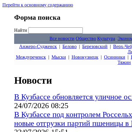
Перейти к основному содержанию
Форма поиска
Найти
Все новости
Общество
Культура
Эконо
Анжеро-Судженск
|
Белово
|
Березовский
|
Верх-Чеб
Л
Междуреченск
|
Мыски
|
Новокузнецк
|
Осинники
|
Тяжин
Новости
В Кузбассе обновляется уличное о
24/07/2026 08:25
В Кузбассе под контролем Россельх
новые отгрузки партий пшеницы в 