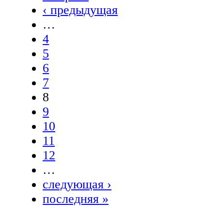
‹ предыдущая
…
4
5
6
7
8
9
10
11
12
…
следующая ›
последняя »