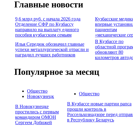
Главные новости
9,6 млрд руб. с начала 2026 года
Кузбасские медик
Отделение СФР по Кузбассу
впервые установи
направило на выплату единого
пациентам
пособия кузбасским семьям
«механические се
В Кузбассе по
Илья Середюк обозначил главные
областной програ
успехи металлургической отрасли и
обновляют 80
наградил лучших работников
километров автод
Популярное за месяц
Общество
Общество
Новокузнецк
В Кузбассе новые партии рапса
В Новокузнецке
прошли контроль в
простились с первым
Россельхознадзоре перед отпра
командиром ОМОН
в Республику Беларусь
Сергеем Добижей