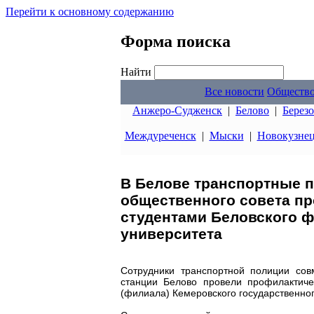
Перейти к основному содержанию
Форма поиска
Найти
Все новости
Обществ
Анжеро-Судженск
|
Белово
|
Берез
Междуреченск
|
Мыски
|
Новокузне
В Белове транспортные п
общественного совета п
студентами Беловского ф
университета
Сотрудники транспортной полиции со
станции Белово провели профилактиче
(филиала) Кемеровского государственно