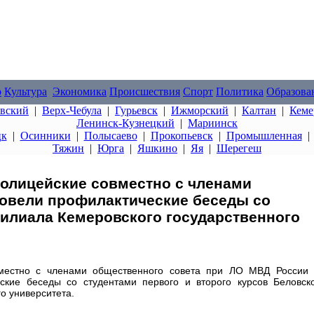
о
Культура
Экономика
Происшествия
Спорт
Политика
Образова
овский
|
Верх-Чебула
|
Гурьевск
|
Ижморский
|
Калтан
|
Кеме
Ленинск-Кузнецкий
|
Мариинск
цк
|
Осинники
|
Полысаево
|
Прокопьевск
|
Промышленная
Тяжин
|
Юрга
|
Яшкино
|
Яя
|
Шерегеш
олицейские совместно с членами
ровели профилактические беседы со
илиала Кемеровского государственного
вместно с членами общественного совета при ЛО МВД России
ские беседы со студентами первого и второго курсов Беловск
го университета.