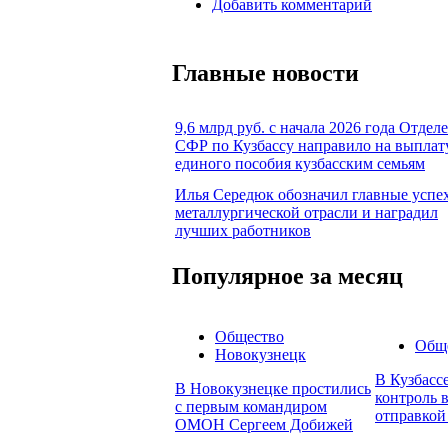
Добавить комментарий
Главные новости
9,6 млрд руб. с начала 2026 года Отдел
СФР по Кузбассу направило на выплат
единого пособия кузбасским семьям
Илья Середюк обозначил главные успе
металлургической отрасли и наградил
лучших работников
Популярное за месяц
Общество
Общ
Новокузнецк
В Кузбасс
В Новокузнецке простились
контроль в
с первым командиром
отправкой
ОМОН Сергеем Добижей