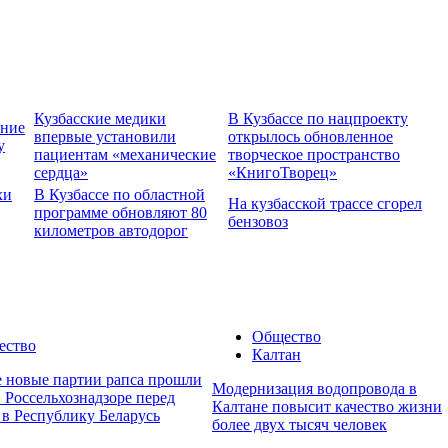
Кузбасские медики
В Кузбассе по нацпроекту
ение
впервые установили
открылось обновленное
у
пациентам «механические
творческое пространство
сердца»
«КнигоТворец»
хи
В Кузбассе по областной
На кузбасской трассе сгорел
программе обновляют 80
бензовоз
километров автодорог
Общество
ество
Калтан
е новые партии рапса прошли
Модернизация водопровода в
 Россельхознадзоре перед
Калтане повысит качество жизни
 в Республику Беларусь
более двух тысяч человек