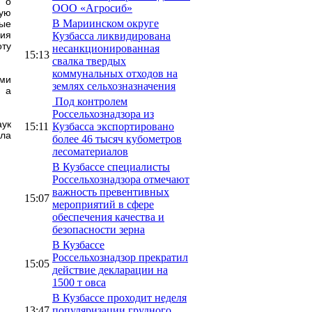
 о
ООО «Агросиб»
кую
В Мариинском округе
ные
ния
Кузбасса ликвидирована
ту
несанкционированная
15:13
свалка твердых
коммунальных отходов на
ми
землях сельхозназначения
, а
Под контролем
Россельхознадзора из
аук
15:11
Кузбасса экспортировано
ила
более 46 тысяч кубометров
лесоматериалов
В Кузбассе специалисты
Россельхознадзора отмечают
важность превентивных
15:07
мероприятий в сфере
обеспечения качества и
безопасности зерна
В Кузбассе
Россельхознадзор прекратил
15:05
действие декларации на
1500 т овса
В Кузбассе проходит неделя
13:47
популяризации грудного