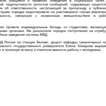
азали учащимся о правилах поведения в социальных сетях,
ций, недопустимости репостов сообщений, содержащих нацистс
ли об ответственности, наступающей за пропаганду и публич
тражи порядка акцентировали на участившиеся случаи вовлече
ьность, связанную с незаконным вмешательством в рабо
кие провели индивидуальные беседы со студентами, желающи
ными органами. Им разъяснили порядок поступления на службу
ебные заведения системы МВД.
Д России на станции Белово, доцент кафедры гуманитарных н
овского государственного университета Елена Комарова выраз
ю и полезную встречу и отметила важность работы с молодежью.