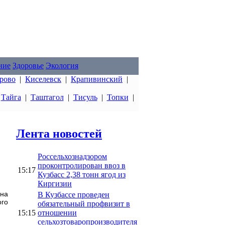
ние
Здоровье
Экология
рово
|
Киселевск
|
Крапивинский
|
|
Тайга
|
Таштагол
|
Тисуль
|
Топки
|
Лента новостей
Россельхознадзором
проконтролирован ввоз в
15:17
Кузбасс 2,38 тонн ягод из
Киргизии
 на
В Кузбассе проведен
ого
обязательный профвизит в
15:15
отношении
сельхозтоваропроизводителя