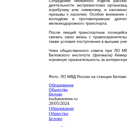
Сотрудники линейного отдела расск
деятельности экстремистских организа
атрибутику или символику, и напомни
призывы к насилию. Особое внимание с
молодёжи в противоправную деятел
железнодорожного транспорта.
После лекций транспортные полицейс
связать свою жизнь с правоохранитель
также условия поступления в высшие уч
Член общественного совета при ЛО МВ
Беловского института (филиала) Кемер
огромную признательность за интересну
Фото: ЛО МВД России на станции Белово
Образование
Общество
Белово
kuzbassnews.ru
28/05/2024
Образование
Общество
Белово