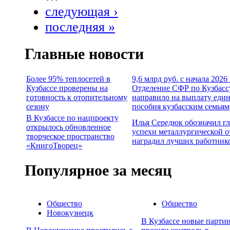
следующая ›
последняя »
Главные новости
Более 95% теплосетей в
9,6 млрд руб. с начала 2026
Кузбассе проверены на
Отделение СФР по Кузбасс
готовность к отопительному
направило на выплату еди
сезону
пособия кузбасским семьям
В Кузбассе по нацпроекту
Илья Середюк обозначил г
открылось обновленное
успехи металлургической о
творческое пространство
наградил лучших работник
«КнигоТворец»
Популярное за месяц
Общество
Общество
Новокузнецк
В Кузбассе новые партии