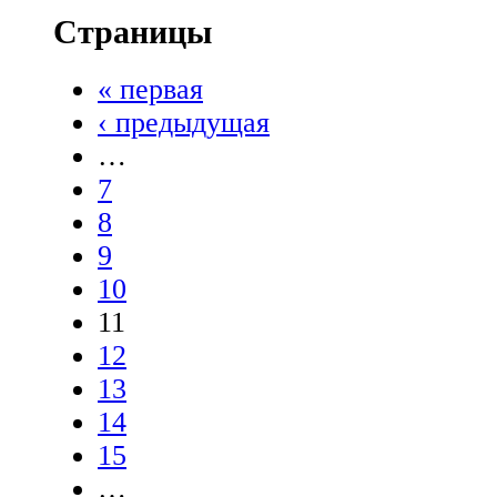
Страницы
« первая
‹ предыдущая
…
7
8
9
10
11
12
13
14
15
…