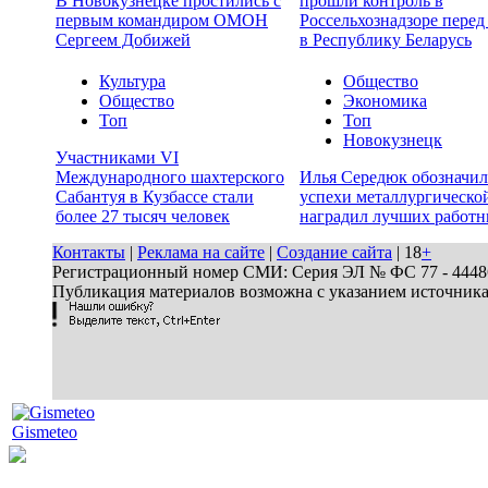
В Новокузнецке простились с
прошли контроль в
первым командиром ОМОН
Россельхознадзоре перед
Сергеем Добижей
в Республику Беларусь
Культура
Общество
Общество
Экономика
Топ
Топ
Новокузнецк
Участниками VI
Международного шахтерского
Илья Середюк обозначил
Сабантуя в Кузбассе стали
успехи металлургической
более 27 тысяч человек
наградил лучших работн
Контакты
|
Реклама на сайте
|
Создание сайта
| 18
+
Регистрационный номер СМИ: Серия ЭЛ № ФС 77 - 44486 
Публикация материалов возможна с указанием источник
Gismeteo