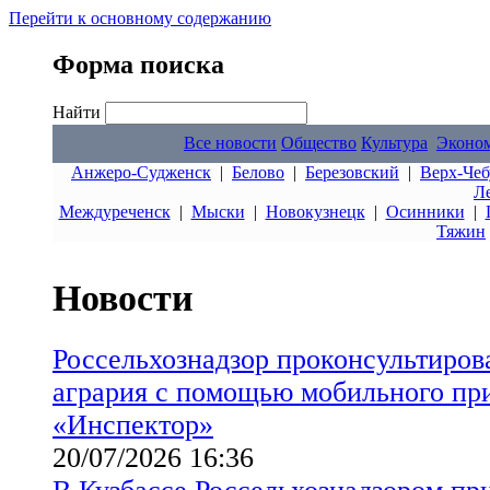
Перейти к основному содержанию
Форма поиска
Найти
Все новости
Общество
Культура
Эконо
Анжеро-Судженск
|
Белово
|
Березовский
|
Верх-Чеб
Л
Междуреченск
|
Мыски
|
Новокузнецк
|
Осинники
|
Тяжин
Новости
Россельхознадзор проконсультиров
агрария с помощью мобильного пр
«Инспектор»
20/07/2026 16:36