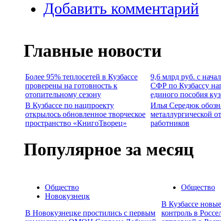
Добавить комментарий
Главные новости
Более 95% теплосетей в Кузбассе
9,6 млрд руб. с нача
проверены на готовность к
СФР по Кузбассу на
отопительному сезону
единого пособия ку
В Кузбассе по нацпроекту
Илья Середюк обозн
открылось обновленное творческое
металлургической о
пространство «КнигоТворец»
работников
Популярное за месяц
Общество
Общество
Новокузнецк
В Кузбассе новы
В Новокузнецке простились с первым
контроль в Россе