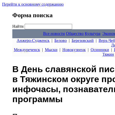
Перейти к основному содержанию
Форма поиска
Найти
Все новости
Общество
Культура
Эконо
Анжеро-Судженск
|
Белово
|
Березовский
|
Верх-Чеб
Л
Междуреченск
|
Мыски
|
Новокузнецк
|
Осинники
|
Тяжин
В День славянской пи
в Тяжинском округе пр
инфочасы, познавател
программы