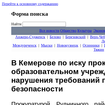
Перейти к основному содержанию
Форма поиска
Найти
Все новости
Общество
Культура
Эконо
Анжеро-Судженск
|
Белово
|
Березовский
|
Верх-Чеб
Л
Междуреченск
|
Мыски
|
Новокузнецк
|
Осинники
|
Тяжин
В Кемерове по иску про
образовательном учреж
нарушения требований 
безопасности
Прокуратурой Рудничного ра