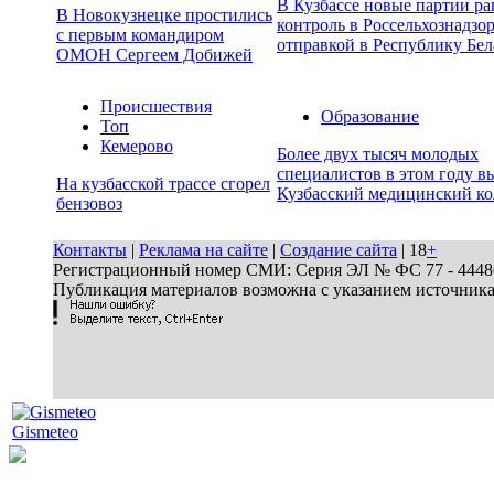
В Кузбассе новые партии р
В Новокузнецке простились
контроль в Россельхознадзор
с первым командиром
отправкой в Республику Бел
ОМОН Сергеем Добижей
Происшествия
Образование
Топ
Кемерово
Более двух тысяч молодых
специалистов в этом году в
На кузбасской трассе сгорел
Кузбасский медицинский к
бензовоз
Контакты
|
Реклама на сайте
|
Создание сайта
| 18
+
Регистрационный номер СМИ: Серия ЭЛ № ФС 77 - 44486 
Публикация материалов возможна с указанием источник
Gismeteo