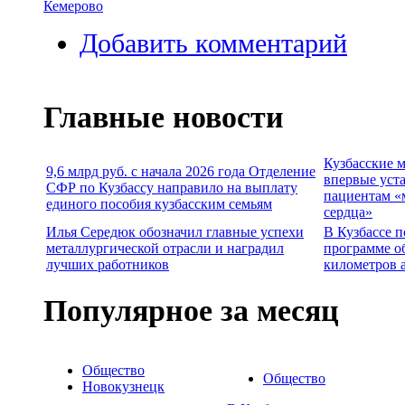
Кемерово
Добавить комментарий
Главные новости
Кузбасские 
9,6 млрд руб. с начала 2026 года Отделение
впервые уст
СФР по Кузбассу направило на выплату
пациентам «
единого пособия кузбасским семьям
сердца»
Илья Середюк обозначил главные успехи
В Кузбассе п
металлургической отрасли и наградил
программе о
лучших работников
километров 
Популярное за месяц
Общество
Общество
Новокузнецк