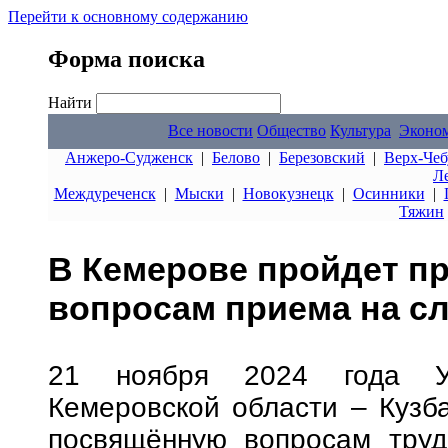
Перейти к основному содержанию
Форма поиска
Найти
Все новости
Общество
Культура
Эконо
Анжеро-Судженск
|
Белово
|
Березовский
|
Верх-Чеб
Л
Междуреченск
|
Мыски
|
Новокузнецк
|
Осинники
|
Тяжин
В Кемерове пройдет п
вопросам приема на с
21 ноября 2024 года Уп
Кемеровской области – Кузб
посвящённую вопросам труд