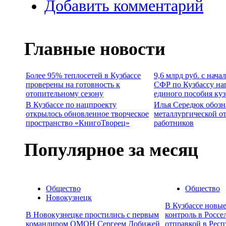
Добавить комментарий
Главные новости
Более 95% теплосетей в Кузбассе
9,6 млрд руб. с нача
проверены на готовность к
СФР по Кузбассу на
отопительному сезону
единого пособия ку
В Кузбассе по нацпроекту
Илья Середюк обозн
открылось обновленное творческое
металлургической о
пространство «КнигоТворец»
работников
Популярное за месяц
Общество
Общество
Новокузнецк
В Кузбассе новы
В Новокузнецке простились с первым
контроль в Россе
командиром ОМОН Сергеем Добижей
отправкой в Респ