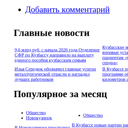
Добавить комментарий
Главные новости
Кузбасские 
9,6 млрд руб. с начала 2026 года Отделение
впервые уст
СФР по Кузбассу направило на выплату
пациентам «
единого пособия кузбасским семьям
сердца»
Илья Середюк обозначил главные успехи
В Кузбассе п
металлургической отрасли и наградил
программе о
лучших работников
километров 
Популярное за месяц
Общество
Общество
Новокузнецк
В Кузбассе новые партии р
В Новокузнецке простились