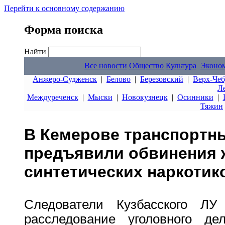
Перейти к основному содержанию
Форма поиска
Найти
Все новости
Общество
Культура
Эконо
Анжеро-Судженск
|
Белово
|
Березовский
|
Верх-Чеб
Л
Междуреченск
|
Мыски
|
Новокузнецк
|
Осинники
|
Тяжин
В Кемерове транспортн
предъявили обвинения 
синтетических наркотик
Следователи Кузбасского Л
расследование уголовного де