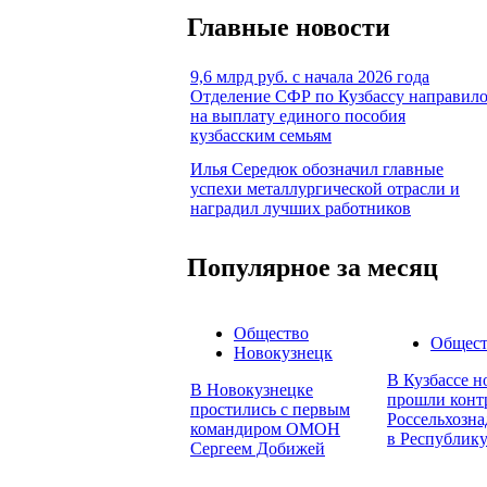
Главные новости
9,6 млрд руб. с начала 2026 года
Отделение СФР по Кузбассу направил
на выплату единого пособия
кузбасским семьям
Илья Середюк обозначил главные
успехи металлургической отрасли и
наградил лучших работников
Популярное за месяц
Общество
Общест
Новокузнецк
В Кузбассе н
В Новокузнецке
прошли конт
простились с первым
Россельхозна
командиром ОМОН
в Республику
Сергеем Добижей