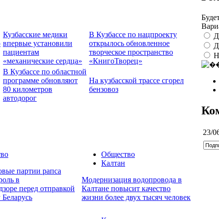
Буде
Вари
Кузбасские медики
В Кузбассе по нацпроекту
Д
о
впервые установили
открылось обновленное
Д
пациентам
творческое пространство
Н
«механические сердца»
«КнигоТворец»
В Кузбассе по областной
программе обновляют
На кузбасской трассе сгорел
80 километров
бензовоз
автодорог
Ко
23/0
во
Общество
Калтан
овые партии рапса
роль в
Модернизация водопровода в
дзоре перед отправкой
Калтане повысит качество
 Беларусь
жизни более двух тысяч человек