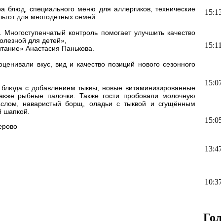
а блюд, специального меню для аллергиков, технические
15:1
льгот для многодетных семей.
. Многоступенчатый контроль помогает улучшить качество
полезной для детей»,
15:1
итание» Анастасия Панькова.
ценивали вкус, вид и качество позиций нового сезонного
15:0
: блюда с добавлением тыквы, новые витаминизированные
также рыбные палочки. Также гости пробовали молочную
лом, наваристый борщ, оладьи с тыквой и сгущённым
й шапкой.
15:0
ерово
13:4
10:3
Го