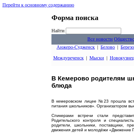
Перейти к основному содержанию
Форма поиска
Найти
Все новости
Обществ
Анжеро-Судженск
|
Белово
|
Берез
Междуреченск
|
Мыски
|
Новокузне
В Кемерово родителям ш
блюда
В кемеровском лицее №23 прошла встр
питания школьников». Организатором в
Спикерами встречи стали представит
Родительского контроля и специалис
родители, школьники, поставщики, пре
движения детей и молодёжи «Движение 