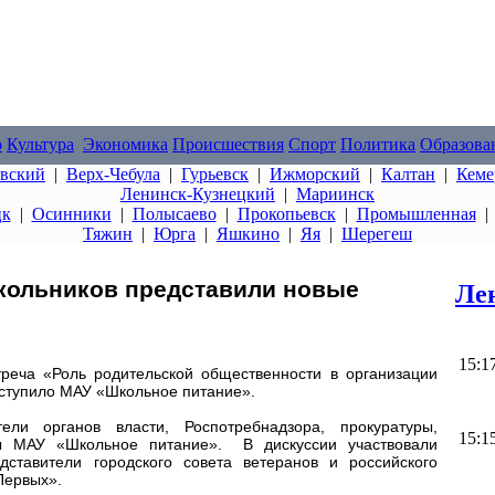
о
Культура
Экономика
Происшествия
Спорт
Политика
Образова
овский
|
Верх-Чебула
|
Гурьевск
|
Ижморский
|
Калтан
|
Кеме
Ленинск-Кузнецкий
|
Мариинск
цк
|
Осинники
|
Полысаево
|
Прокопьевск
|
Промышленная
Тяжин
|
Юрга
|
Яшкино
|
Яя
|
Шерегеш
кольников представили новые
Ле
15:1
еча «Роль родительской общественности в организации
ыступило МАУ «Школьное питание».
ели органов власти, Роспотребнадзора, прокуратуры,
15:1
ты МАУ «Школьное питание». В дискуссии участвовали
дставители городского совета ветеранов и российского
Первых».