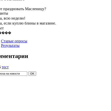
те праздновать Масленицу?
анты
а, всю неделю!
а, если куплю блины в магазине.
ет
Старые опросы
Результаты
мментарии
6
тест