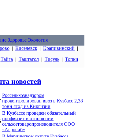
ние
Здоровье
Экология
рово
|
Киселевск
|
Крапивинский
|
|
Тайга
|
Таштагол
|
Тисуль
|
Топки
|
нта новостей
Россельхознадзором
7
проконтролирован ввоз в Кузбасс 2,38
тонн ягод из Киргизии
В Кузбассе проведен обязательный
профвизит в отношении
5
сельхозтоваропроизводителя ООО
«Агросиб»
В Мариинском округе Кузбасса