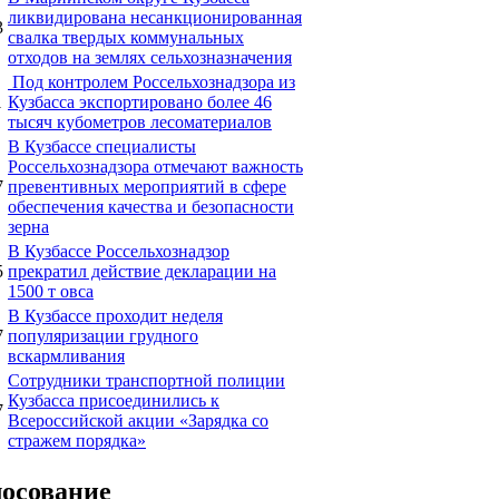
ликвидирована несанкционированная
3
свалка твердых коммунальных
отходов на землях сельхозназначения
Под контролем Россельхознадзора из
1
Кузбасса экспортировано более 46
тысяч кубометров лесоматериалов
В Кузбассе специалисты
Россельхознадзора отмечают важность
7
превентивных мероприятий в сфере
обеспечения качества и безопасности
зерна
В Кузбассе Россельхознадзор
5
прекратил действие декларации на
1500 т овса
В Кузбассе проходит неделя
7
популяризации грудного
вскармливания
Сотрудники транспортной полиции
Кузбасса присоединились к
7
Всероссийской акции «Зарядка со
стражем порядка»
лосование