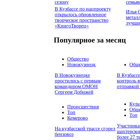
сезону
семья
В Кузбассе по нацпроекту
Илья 
открылось обновленное
метал
творческое пространство
лучши
«КнигоТворец»
Популярное за месяц
Общество
Новокузнецк
Общ
В Новокузнецке
В Кузбасс
простились с первым
контроль в
командиром ОМОН
отправкой
Сергеем Добижей
Куль
Происшествия
Общ
Топ
Топ
Кемерово
Участника
На кузбасской трассе сгорел
шахтерског
бензовоз
более 27 т