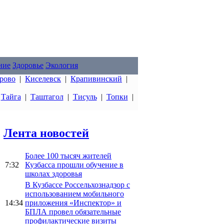
ние
Здоровье
Экология
рово
|
Киселевск
|
Крапивинский
|
|
Тайга
|
Таштагол
|
Тисуль
|
Топки
|
Лента новостей
Более 100 тысяч жителей
7:32
Кузбасса прошли обучение в
школах здоровья
В Кузбассе Россельхознадзор с
использованием мобильного
14:34
приложения «Инспектор» и
БПЛА провел обязательные
профилактические визиты