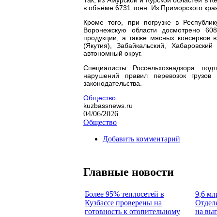
в объёме 6731 тонн. Из Приморского кра
Кроме того, при погрузке в Республи
Воронежскую области досмотрено 60
продукции, а также мясных консервов 
(Якутия), Забайкальский, Хабаровски
автономный округ.
Специалисты Россельхознадзора под
нарушений правил перевозок грузов
законодательства.
Общество
kuzbassnews.ru
04/06/2026
Общество
Добавить комментарий
Главные новости
Более 95% теплосетей в
9,6 мл
Кузбассе проверены на
Отдел
готовность к отопительному
на вы