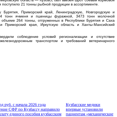
я поступило 21 тонны рыбной продукции в ассортименте.
ку Бурятия, Приморский край, Ленинградскую, Новгородскую и
84 тонн ячменя и пшеницы фуражной, 3473 тонн молочной
в объеме 264 тонны, отгруженных в Республики Бурятия и Саха
й и Приморский края, Иркутскую область и Ханты-Мансийский
твердили соблюдение условий регионализации и отсутствие
 железнодорожным транспортом и требований ветеринарного
рд руб. с начала 2026 года
Кузбасские медики
ение СФР по Кузбассу направило
впервые установили
плату единого пособия кузбасским
пациентам «механические